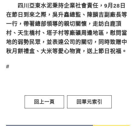
四川亞東水泥秉持企業社會責任，9月28日
在節日到來之際，吳升鑫總監、陳韻吉副廠長等
一行，帶著總部領導的親切關懷，走訪白鹿頂
村、天生橋村、塔子村等廠礦周邊地區，慰問當
地的弱勢民眾，並表達公司的關切，同時致贈中
秋月餅禮盒、大米等愛心物資，送上節日祝福。
#
回上一頁
回單元索引