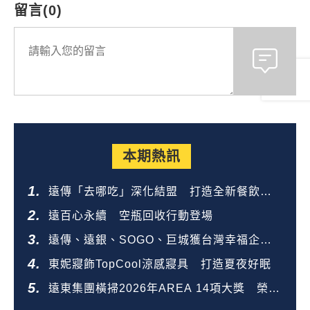
留言(0)
本期熱訊
遠傳「去哪吃」深化結盟 打造全新餐飲生
態圈
遠百心永續 空瓶回收行動登場
遠傳、遠銀、SOGO、巨城獲台灣幸福企業
金獎
東妮寢飾TopCool涼感寢具 打造夏夜好眠
遠東集團橫掃2026年AREA 14項大獎 榮登
全台第一