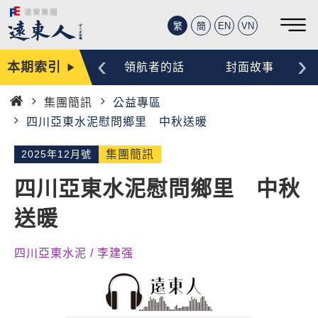
繁
簡
EN
VN
‹
›
本期索引
編輯手記
領航者的話
封面故事
集團簡訊
公益專區
首
四川亞東水泥慰問鄉里 中秋送暖
頁
2025年12月號
集團簡訊
四川亞東水泥慰問鄉里 中秋
送暖
四川亞東水泥 / 李建强