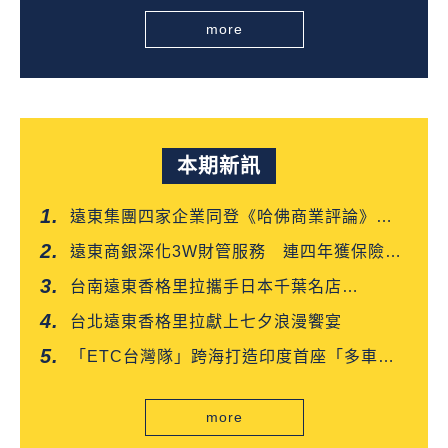
more
本期新訊
遠東集團四家企業同登《哈佛商業評論》
「台灣企業領袖100強」
遠東商銀深化3W財管服務 連四年獲保險信
望愛雙獎肯定
台南遠東香格里拉攜手日本千葉名店
「CROISSANT」 得獎可頌搶先上市
台北遠東香格里拉獻上七夕浪漫饗宴
「ETC台灣隊」跨海打造印度首座「多車道
自由流」電子收費系統正式通車
more