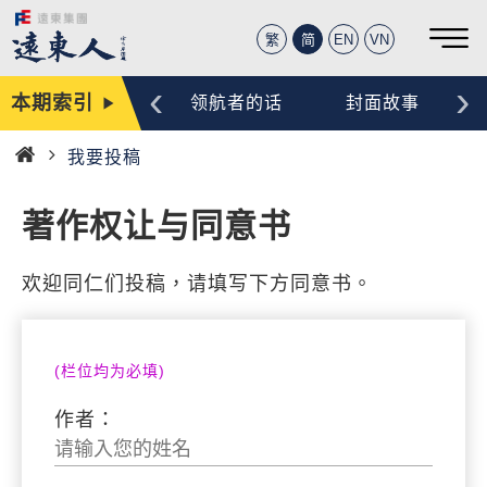
繁
简
EN
VN
‹
›
本期索引
编辑手记
领航者的话
封面故事
我要投稿
首
页
著作权让与同意书
欢迎同仁们投稿，请填写下方同意书。
(栏位均为必填)
作者：