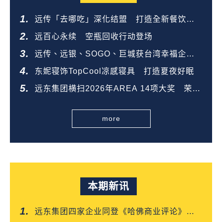
远传「去哪吃」深化结盟 打造全新餐饮生
态圈
远百心永续 空瓶回收行动登场
远传、远银、SOGO、巨城获台湾幸福企业
金奖
东妮寝饰TopCool凉感寝具 打造夏夜好眠
远东集团横扫2026年AREA 14项大奖 荣登
全台第一
more
本期新讯
远东集团四家企业同登《哈佛商业评论》