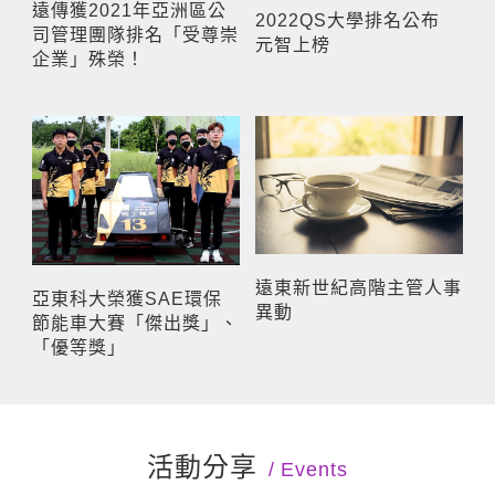
遠傳獲2021年亞洲區公
2022QS大學排名公布
司管理團隊排名「受尊崇
元智上榜
企業」殊榮！
遠東新世紀高階主管人事
亞東科大榮獲SAE環保
異動
節能車大賽「傑出獎」、
「優等獎」
活動分享
Events