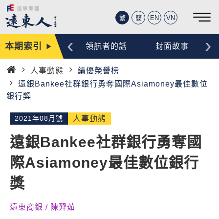
繁
簡
EN
VN
‹
›
本期索引
編輯手記
領航者的話
封面故事
人事動態
績優榮譽榜
首
遠銀Bankee社群銀行勇奪國際Asiamoney最佳數位
頁
銀行獎
2021年08月號
人事動態
遠銀Bankee社群銀行勇奪國
際Asiamoney最佳數位銀行
獎
遠東商銀 / 陳羿茹