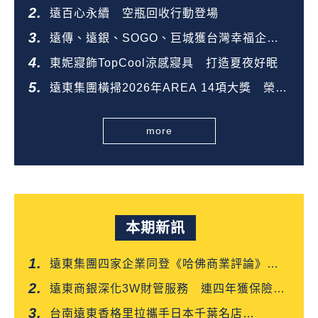
態圈
遠百心永續 空瓶回收行動登場
遠傳、遠銀、SOGO、巨城獲台灣幸福企業
金獎
東妮寢飾TopCool涼感寢具 打造夏夜好眠
遠東集團橫掃2026年AREA 14項大獎 榮登
全台第一
more
本期新訊
遠東集團四家企業同登《哈佛商業評論》
「台灣企業領袖100強」
遠東商銀深化3W財管服務 連四年獲保險信
望愛雙獎肯定
台南遠東香格里拉攜手日本千葉名店