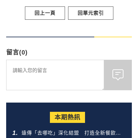
回上一頁
回單元索引
留言(0)
本期熱訊
遠傳「去哪吃」深化結盟 打造全新餐飲生