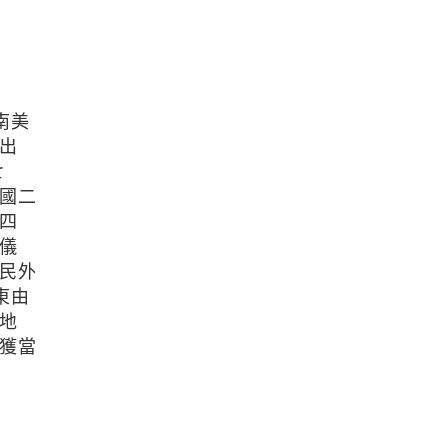
南美
出
七
國二
四
儀
民外
東由
地
獲當