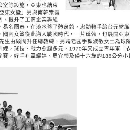
公室等設施，亞東也結束
亞東女籃」另與南韓崇義
例，提升了工商企業籌組
，易名國泰，在淡水蓋了體育館，忠勤轉手給台元紡織
，國內女籃從此邁入戰國時代，一片蓬勃，也展開亞東
先生由顧問升任總教練，另聘老國手賴淑敏女士為球
練，球技、戰力愈趨多元，1970年又成立青年軍「
賽，好手有聶耀婷、周宜瑩及僅十六歲的188公分小