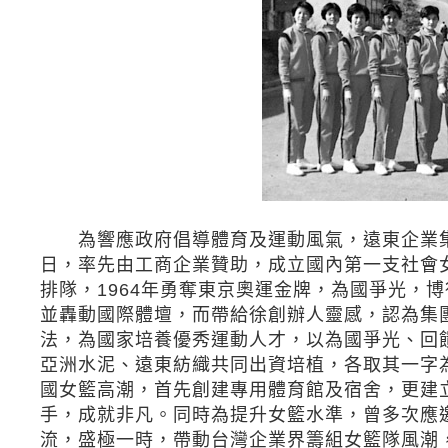
為響應政府倡導體育及運動風氣，遠東企業集團
日，率先由工商企業贊助，成立國內第一支社會
排隊，1964年勇奪東京奧運金牌，為國爭光，
並轟動國際體壇，而帶給徐創辦人靈感，認為集
法，為國家培養優秀運動人才，以為國爭光、回
亞洲水泥、遠東紡織共同出資培植，各取其一
國女籃高潮，首先創建專用體育館及宿舍，更建
手，成就非凡。同時為提升女籃水準，曾多次應
流，盛極一時，帶動台灣企業界籌組女籃隊風潮