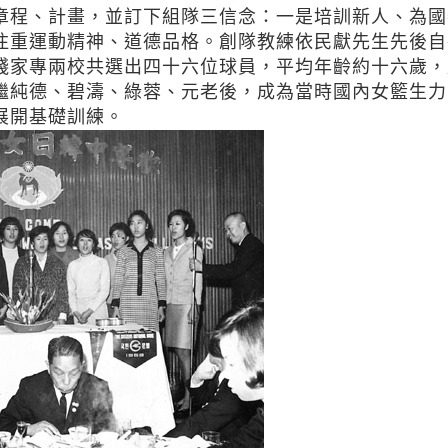
程、計畫，並訂下組隊三信念：一是培訓新人、為國
注重運動精神、道德品格。創隊教練依民獻先生先後自
踐家專兩校共選出四十六位球員，平均年齡約十六歲，
繼純德、碧濤、綠蓉、元老後，成為當時國內女籃生力
展開基礎訓練。