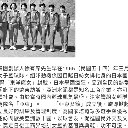
創辦人徐有庠先生早在1965（民國五十四）年三
女子籃球隊。組隊動機係因目睹日紡女排化身的日本國
博得「東洋魔女」封號，日本舉國瘋狂，受到全民的熱
團旗下的遠東紡識、亞洲水泥都是知名工商企業，亦可
饋社會。由於當時國內籃球風氣最盛，決定籌組女籃隊
字為隊名「亞東」。 「亞東女籃」成立後，旋即掀
立良好的訓練及管理制度，為國家培育眾多選手與優秀
邀訪問歐美亞洲數十國，以球會友，促進國民外交及文
，奠定日後工商界培訓女籃的基礎與典範，功不可沒。