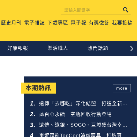
歷史月刊
電子雜誌
下載專區
電子報
有獎徵答
我要投稿
›
好康報報
樂活職人
熱門話題
生
本期熱訊
more
遠傳「去哪吃」深化結盟 打造全新餐
飲生態圈
遠百心永續 空瓶回收行動登場
遠傳、遠銀、SOGO、巨城獲台灣幸福
企業金獎
東妮寢飾TopCool涼感寢具 打造夏夜