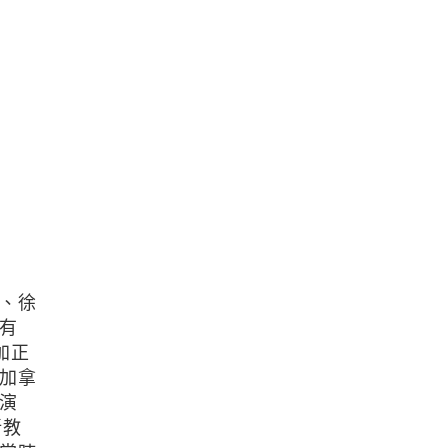
、徐
有
加正
加拿
演
新教