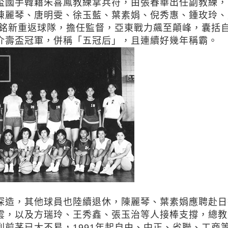
盃國手韓籍朱喜鳳教練掌兵符，由張春華出任副教練，
陳麗琴、唐明雯、徐玉藍、葉素娟、倪秀惠、鍾玫玲、
湯銘新重返球隊，擔任監督，亞東戰力飆至顛峰，囊括
介壽盃冠軍，併稱「五冠后」，且連續好幾年稱霸。
造，其他球員也陸續退休，陳麗琴、葉素娟應聘赴日
雲，以及方瑞玲、王秀鑫、張玉治等人接棒支撐，總教
前茅已大不易，1991年起自由、中正、省聯、工商