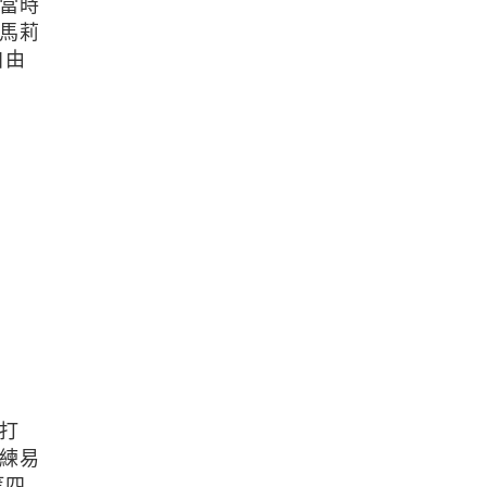
當時
馬莉
自由
打
練易
等四