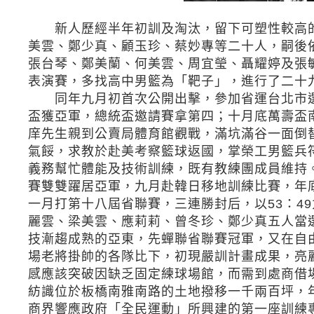
新人歷經半年初訓及淘汰，留下可塑性較高的
美雲、鄭少真、顧玉珍、蔡妙專等二十人，嗣後
張台琴、鄭美蘭、何美雲、周宜瑩、聶耀婷及張敏
表演賽，多找高中男籃為「靶子」，進行了二十
同年九月初首次公開出擊，參加省運台北市選
盃獲亞軍，總統盃邀請賽拿第四；十月底萬壽盃
庠先生親到公賣局體育館觀戰，滿坑滿谷一面倒
氣餒，求教於赴美考察籃球返國，掌榮工男籃兵
義務幫忙體能及技術訓練，既有教練團成員維持
賽雙雙躍居亞軍，九月赴韓日移地訓練比賽，年底
一月打第十八屆省聯賽，三連勝封后，以53：4
麗雲、梁美雲、應莉莉、曾冬珍、鄭少真五人當
技漸趨成熟的亞東，先蟬聯省聯賽冠軍，又在自
場老將掛帥的各隊比下，初現嚴訓計畫成果，亮
感應該突破因缺乏固定練球場館，而需到處商借
紡識位於板橋南雅南路的土地撥移一千兩百坪，
商界響應政府「全民運動」所興建的第一座訓練