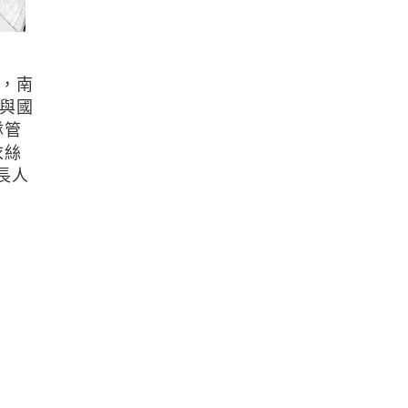
，南
與國
隊管
衣絲
長人