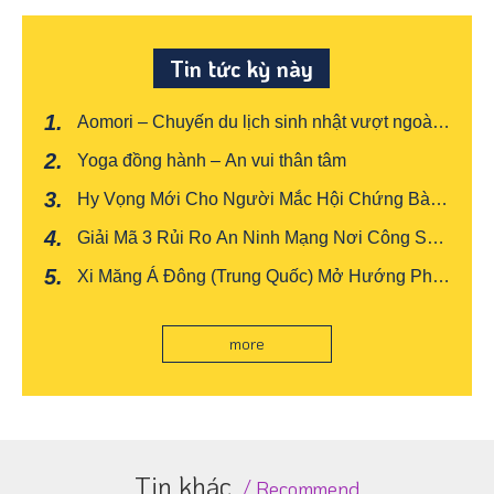
Tin tức kỳ này
Aomori – Chuyến du lịch sinh nhật vượt ngoài
mong đợi
Yoga đồng hành – An vui thân tâm
Hy Vọng Mới Cho Người Mắc Hội Chứng Bàng
Quang Tăng Hoạt
Giải Mã 3 Rủi Ro An Ninh Mạng Nơi Công Sở:
Xây Dựng "Phong Thủy" Bảo Mật Cho Văn
Xi Măng Á Đông (Trung Quốc) Mở Hướng Phát
Phòng
Triển Mới Bằng Sản Xuất Xanh Và Thông Minh
more
Tin khác
Recommend