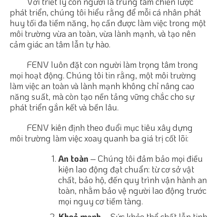
Với triết lý con người là trung tâm chiến lược
phát triển, chúng tôi hiểu rằng để mỗi cá nhân phát
huy tối đa tiềm năng, họ cần được làm việc trong một
môi trường vừa an toàn, vừa lành mạnh, và tạo nên
cảm giác an tâm lẫn tự hào.
FENV luôn đặt con người làm trọng tâm trong
mọi hoạt động. Chúng tôi tin rằng, một môi trường
làm việc an toàn và lành mạnh không chỉ nâng cao
năng suất, mà còn tạo nền tảng vững chắc cho sự
phát triển gắn kết và bền lâu.
FENV kiên định theo đuổi mục tiêu xây dựng
môi trường làm việc xoay quanh ba giá trị cốt lõi:
An toàn
– Chúng tôi đảm bảo mọi điều
kiện lao động đạt chuẩn: từ cơ sở vật
chất, bảo hộ, đến quy trình vận hành an
toàn, nhằm bảo vệ người lao động trước
mọi nguy cơ tiềm tàng.
Khoẻ mạnh
– Sức khỏe thể chất lẫn tinh