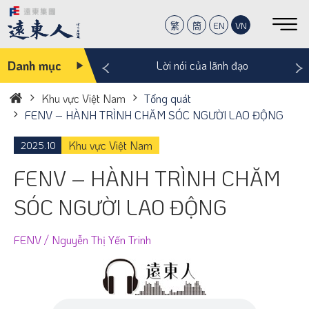
繁
簡
EN
VN
‹
›
Danh mục
 khắc ấm lòng
Lời nói của lãnh đạo
Khu vực Việt Nam
Tổng quát
Trang
FENV – HÀNH TRÌNH CHĂM SÓC NGƯỜI LAO ĐỘNG
chủ
Khu vực Việt Nam
2025.10
FENV – HÀNH TRÌNH CHĂM
SÓC NGƯỜI LAO ĐỘNG
FENV / Nguyễn Thị Yến Trinh