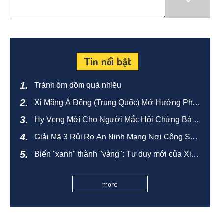
Tin nổi bật
Tránh ôm đồm quá nhiều
Xi Măng Á Đông (Trung Quốc) Mở Hướng Phát
Triển Mới Bằng Sản Xuất Xanh Và Thông Minh
Hy Vọng Mới Cho Người Mắc Hội Chứng Bàng
Quang Tăng Hoạt
Giải Mã 3 Rủi Ro An Ninh Mạng Nơi Công Sở:
Xây Dựng "Phong Thủy" Bảo Mật Cho Văn
Biến "xanh" thành "vàng": Tư duy mới của Xi
Phòng
măng Á Châu trong chuyển đổi carbon thấp
more