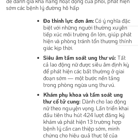
để đánh giá khả năng hoạt động của phổi, phát hiện
sớm các bệnh lý đường hô hấp
Đo thính lực đơn âm:
Có ý nghĩa đặc
biệt với những người thường xuyên
tiếp xúc môi trường ồn lớn, giúp phát
hiện và phòng tránh tổn thương thính
giác kịp thời.
Siêu âm tầm soát ung thư vú:
Tất
cả lao động nữ được siêu âm định kỳ
để phát hiện các bất thường ở giai
đoạn sớm — một bước nền tảng
trong phòng ngừa ung thư vú.
Khám phụ khoa và tầm soát ung
thư cổ tử cung:
Dành cho lao động
nữ theo nguyện vọng. Lần triển khai
đầu tiên thu hút 424 lượt đăng ký
khám và phát hiện 13 trường hợp
bệnh lý cần can thiệp sớm, minh
chứng cho hiệu quả thực tế của