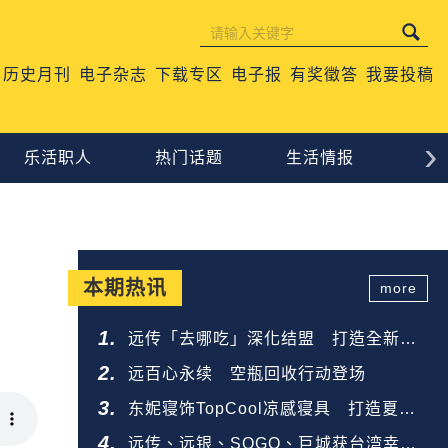
历史月刊
电子杂志
下载专区
电子报
有奖徵答
我要投稿
›
乐活职人
热门话题
生活情报
心
本期热讯
more
远传「去哪吃」深化结盟 打造全新餐
饮生态圈
远百心永续 空瓶回收行动登场
东妮寝饰TopCool凉感寝具 打造夏夜
好眠
远传、远银、SOGO、巨城获台湾幸福