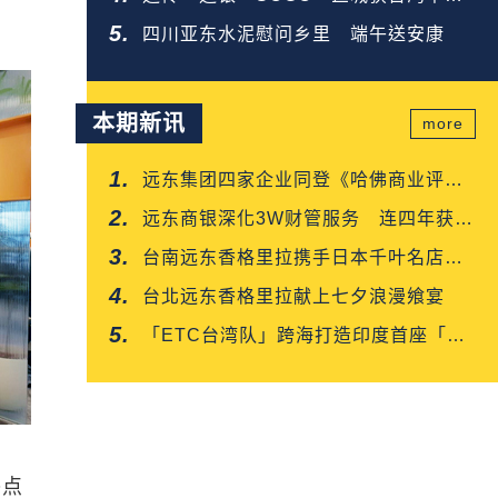
企业金奖
四川亚东水泥慰问乡里 端午送安康
本期新讯
more
远东集团四家企业同登《哈佛商业评
论》「台湾企业领袖100强」
远东商银深化3W财管服务 连四年获保
险信望爱双奖肯定
台南远东香格里拉携手日本千叶名店
「CROISSANT」 得奖可颂抢先上市
台北远东香格里拉献上七夕浪漫飨宴
「ETC台湾队」跨海打造印度首座「多
车道自由流」电子收费系统正式通车
O点