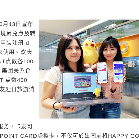
6月13日宣布
跨境累兑点及转
p申装注册 d
店家使用。欢庆
NT点数各100
。集团关系企
 点数400
卡友赴日旅游消
服务，卡友可
 POINT CARD虚拟卡，不仅可於出国前将HAPPY G