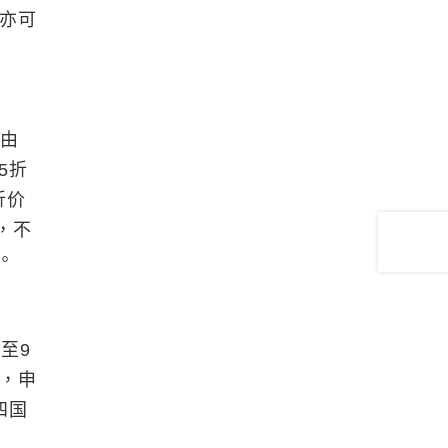
T亦可
自由
5折
折价
，不
。
至9
案，申
四国