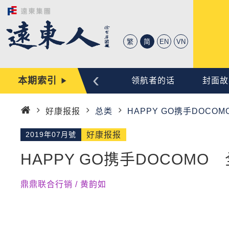
繁
简
EN
VN
‹
本期索引
心动时刻
编辑手记
领航者的话
封面故
好康报报
总类
HAPPY GO携手DOC
首
页
2019年07月號
好康报报
HAPPY GO携手DOCOM
鼎鼎联合行销 / 黄韵如