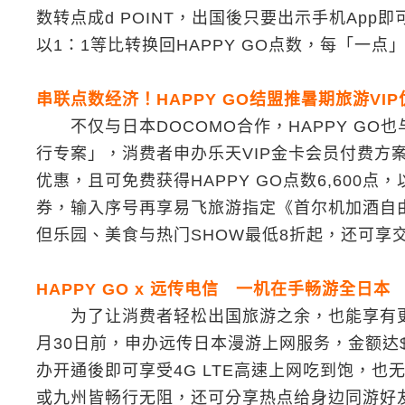
数转点成d POINT，出国後只要出示手机App即可
以1：1等比转换回HAPPY GO点数，每「一点
串联点数经济！HAPPY GO结盟推暑期旅游VIP
不仅与日本DOCOMO合作，HAPPY GO
行专案」，消费者申办乐天VIP金卡会员付费方案
优惠，且可免费获得HAPPY GO点数6,600点，
券，输入序号再享易飞旅游指定《首尔机加酒自由
但乐园、美食与热门SHOW最低8折起，还可享
HAPPY GO x 远传电信 一机在手畅游全日本
为了让消费者轻松出国旅游之余，也能享有更多附
月30日前，申办远传日本漫游上网服务，金额达$29
办开通後即可享受4G LTE高速上网吃到饱，
或九州皆畅行无阻，还可分享热点给身边同游好