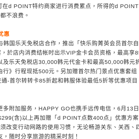
在d POINT特约商家进行消费累点，所得的d POIN
」都不浪费。
优惠
也与韩国乐天免税店合作，推出「快乐购菁英会员首尔
，於店内消费结帐时出示VIP金卡会员资格，最高享8
以及乐天免税店30,000韩元代金卡和最高50,000韩元
行》行程现抵500元。另加赠首尔热门景点优惠套组
交通-首尔转转卡85折起和韩服体验最低5折等优惠项目
加服务，HAPPY GO也携手远传电信，6月13日
9(含)以上再加赠「d POINT点数400点」优惠方
也无须改变行动网路的使用习惯，无论畅游关东、关西、
友，随时分享旅游的精采时刻！