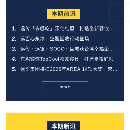
本期热讯
远传「去哪吃」深化结盟 打造全新餐饮生
态圈
远百心永续 空瓶回收行动登场
远传、远银、SOGO、巨城获台湾幸福企业
金奖
东妮寝饰TopCool凉感寝具 打造夏夜好眠
远东集团横扫2026年AREA 14项大奖 荣登
全台第一
more
本期新讯