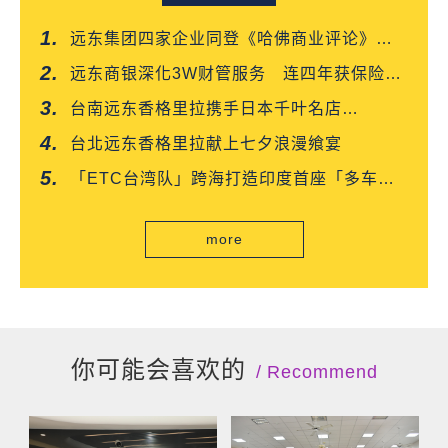
远东集团四家企业同登《哈佛商业评论》
「台湾企业领袖100强」
远东商银深化3W财管服务 连四年获保险信
望爱双奖肯定
台南远东香格里拉携手日本千叶名店
「CROISSANT」 得奖可颂抢先上市
台北远东香格里拉献上七夕浪漫飨宴
「ETC台湾队」跨海打造印度首座「多车道
自由流」电子收费系统正式通车
more
你可能会喜欢的
Recommend