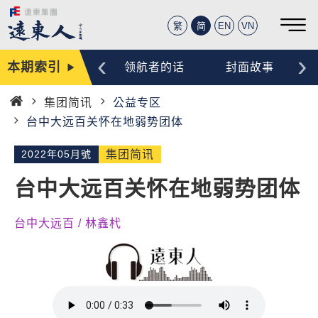
繁
简
EN
VN
‹
›
本期索引
编辑手记
领航者的话
封面故事
集团简讯
公益专区
首
台中大远百关怀在地弱势团体
页
2022年05月號
集团简讯
台中大远百关怀在地弱势团体
台中大远百 / 林鑫杙