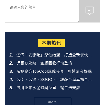
本期热讯
远传「去哪吃」深化结盟 打造全新餐饮生
态圈
远百心永续 空瓶回收行动登场
东妮寝饰TopCool凉感寝具 打造夏夜好眠
远传、远银、SOGO、巨城获台湾幸福企业
金奖
四川亚东水泥慰问乡里 端午送安康
more