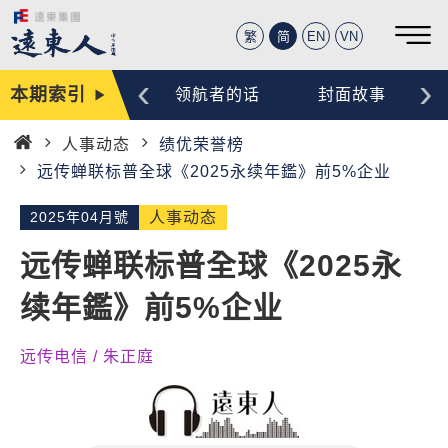
繁
简
EN
VN
‹
›
本期索引
编辑手记
领航者的话
封面故事
人事动态
绩优荣誉榜
首
远传蝉联标普全球《2025永续年鑑》前5%企业
页
2025年04月號
人事动态
远传蝉联标普全球《2025永
续年鑑》前5%企业
远传电信 / 朱正庭