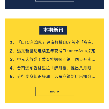
本期新讯
「ETC台湾队」跨海打造印度首座「多车道
自由流」电子收费系统正式通车
远东新世纪连续五年获得FinanceAsia肯定
中元大放送！爱买推週週回馈 同步开卖白
沙屯妈平安箱
台南远东香格里拉「醉月楼」推出八月限定
「功夫新菜尝鲜优惠」
分行变身知识绿洲 远东商银新店乐知分行
扫码就能读好书
more