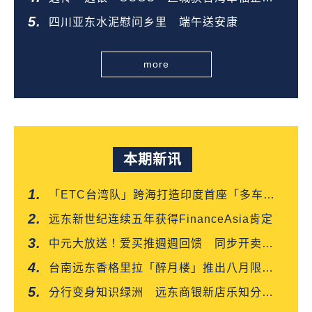
金奖
四川亚东水泥慰问乡里 端午送安康
more
本期新讯
「ETC台湾队」跨海打造印度首座「多车道
自由流」电子收费系统正式通车
远东新世纪连续五年获得FinanceAsia肯定
中元大放送！爱买推週週回馈 同步开卖白
沙屯妈平安箱
台南远东香格里拉「醉月楼」推出八月限定
「功夫新菜尝鲜优惠」
分行变身知识绿洲 远东商银新店乐知分行
扫码就能读好书