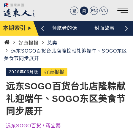
繁
简
EN
VN
‹
›
本期索引
编辑手记
领航者的话
封面故事
好康报报
总类
首
远东SOGO百货台北店隆粽献礼迎端午、SOGO东区
页
美食节同步展开
2026年06月號
好康报报
远东SOGO百货台北店隆粽献
礼迎端午、SOGO东区美食节
同步展开
远东SOGO百货 / 蒋宜蓁