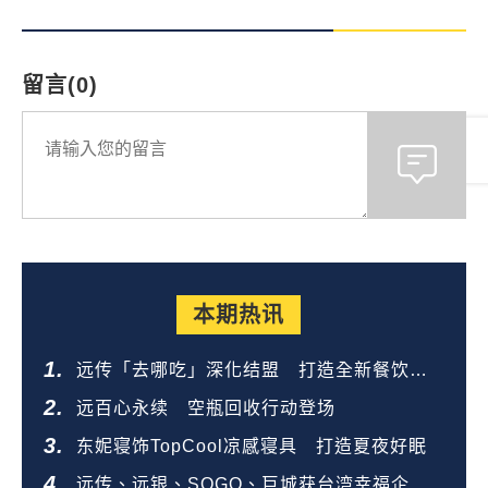
留言(0)
本期热讯
远传「去哪吃」深化结盟 打造全新餐饮生
态圈
远百心永续 空瓶回收行动登场
东妮寝饰TopCool凉感寝具 打造夏夜好眠
远传、远银、SOGO、巨城获台湾幸福企业