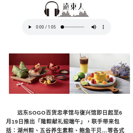
远东SOGO百货忠孝馆与復兴馆即日起至6
月19日推出「隆粽献礼迎端午」，联手带来包
括：湖州粽、五谷养生素粽、鲍鱼干贝…等各式