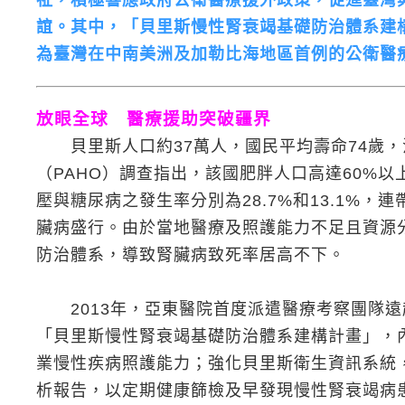
祉，積極響應政府公衛醫療援外政策，促進臺灣
誼。其中，「貝里斯慢性腎衰竭基礎防治體系建
為臺灣在中南美洲及加勒比海地區首例的公衛醫
放眼全球 醫療援助突破疆界
貝里斯人口約37萬人，國民平均壽命74歲，
（PAHO）調查指出，該國肥胖人口高達60%以
壓與糖尿病之發生率分別為28.7%和13.1%，
臟病盛行。由於當地醫療及照護能力不足且資源
防治體系，導致腎臟病致死率居高不下。
2013年，亞東醫院首度派遣醫療考察團隊遠赴
「貝里斯慢性腎衰竭基礎防治體系建構計畫」，
業慢性疾病照護能力；強化貝里斯衛生資訊系統
析報告，以定期健康篩檢及早發現慢性腎衰竭病