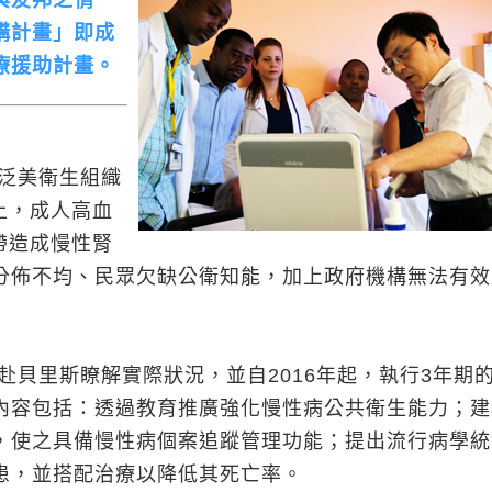
與友邦之情
構計畫」即成
療援助計畫。
泛美衛生組織
上，成人高血
連帶造成慢性腎
分佈不均、民眾欠缺公衛知能，加上政府機構無法有效
貝里斯瞭解實際狀況，並自2016年起，執行3年期
內容包括：透過教育推廣強化慢性病公共衛生能力；建
，使之具備慢性病個案追蹤管理功能；提出流行病學統
患，並搭配治療以降低其死亡率。