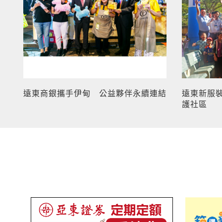
遠東商銀攜手伊甸 公益夥伴永續連結
遠東新服
護社區