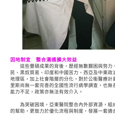
因地制宜 整合溝通擴大效益
這些豐碩成果的背後，歷經無數艱困與努力。
民、黑奴貿易、印度和中國苦力、西亞及中東政
地理區，加上社會階層的分化，對於公衛醫療計
里斯尚無一套完善的全國性流行病學調查，也無
能力不足，政策亦無法有效介入。
為突破困境，亞東醫院整合內外部資源，組成
的幫助，更致力於優化流程與制度，發展一套適