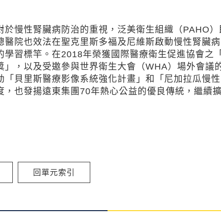
慢性腎臟病防治的重視，泛美衛生組織（PAHO）
總醫院也效法在聖克里斯多福及尼維斯啟動慢性腎臟病
學習標竿。在2018年榮獲國際醫療衛生促進協會之
獎」，以及受邀參與世界衛生大會（WHA）場外會議
動「貝里斯醫療影像系統強化計畫」和「尼加拉瓜慢性
度，也發揚遠東集團70年熱心公益的優良傳統，繼續
回單元索引