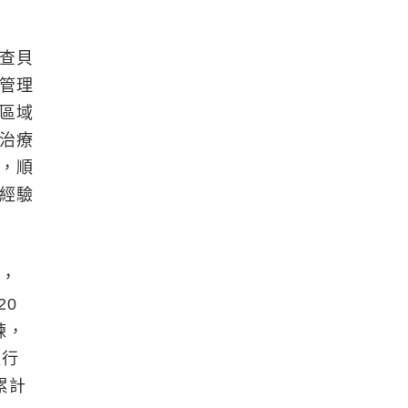
查貝
管理
區域
治療
，順
經驗
止，
20
練，
進行
累計