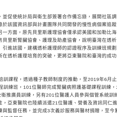
並促使統計局與衛生部簽署合作備忘錄，展開社區調
錄於該國資訊部與計畫團隊共同開發的慢性病個案追蹤
另一方面，原先貝里斯護理協會僅承認美國和加勒比海
訪貝里斯腎臟協會、護理及助產協會，說明臺灣在透析
」引進該國，建構透析護理師的認證程序及訓練班規劃
斯在透析護理培育的突破，更將亞東醫院和臺灣的成功
訓課程，透過種子教師制度的推動，至2019年6月
程訓練班，101位醫師完成腎臟病照護基礎課程訓練，
公衛推廣員訓練，另有201位醫護人員參與個管系統訓
性，亞東醫院也陸續派遣21位醫護、營養及資訊同仁
練與監督任務，並完成3次義診服務與醫材捐贈，至今