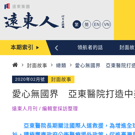
繁
簡
EN
VN
‹
本期索引
心動時刻
編輯手記
領航者的話
封面故
封面故事
總類
愛心無國界 亞東醫院打
首
頁
2020年02月號
封面故事
愛心無國界 亞東醫院打造中
遠東人月刊 / 編輯室採訪整理
亞東醫院長期關注國際人道救援，為增進全