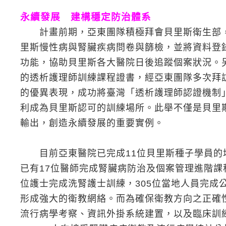
永續發展 建構穩定防治體系
計畫前期，亞東團隊積極拜會貝里斯衛生部，
里斯慢性病與腎臟疾病問卷與篩檢，並將資料登
功能，協助貝里斯各大醫院日後追蹤個案狀況。
的透析護理師訓練課程證書，經亞東團隊多次拜
的優異表現，成功將臺灣「透析護理師認證機制
利成為貝里斯認可的訓練場所。此舉不僅是貝里
輸出，創造永續發展的重要實例。
目前亞東醫院已完成11位貝里斯種子學員的培
已有17位醫師完成腎臟病防治及個案管理進階課
位護士完成洗腎護士訓練，305位當地人員完成
形成強大的衛教網絡。而為確保衛教方向之正確
流行病學考察、資訊外掛系統建置，以及臨床訓