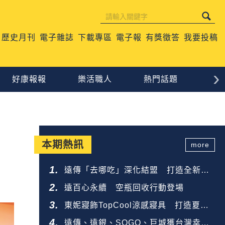
歷史月刊
電子雜誌
下載專區
電子報
有獎徵答
我要投稿
›
好康報報
樂活職人
熱門話題
生
本期熱訊
more
遠傳「去哪吃」深化結盟 打造全新餐
飲生態圈
遠百心永續 空瓶回收行動登場
東妮寢飾TopCool涼感寢具 打造夏夜
好眠
遠傳、遠銀、SOGO、巨城獲台灣幸福