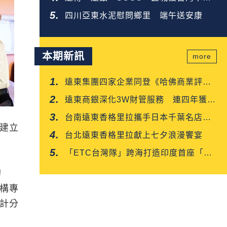
企業金獎
四川亞東水泥慰問鄉里 端午送安康
本期新訊
more
遠東集團四家企業同登《哈佛商業評
論》「台灣企業領袖100強」
遠東商銀深化3W財管服務 連四年獲保
險信望愛雙獎肯定
台南遠東香格里拉攜手日本千葉名店
建立
「CROISSANT」 得獎可頌搶先上市
台北遠東香格里拉獻上七夕浪漫饗宴
「ETC台灣隊」跨海打造印度首座「多
車道自由流」電子收費系統正式通車
的
構專
計分