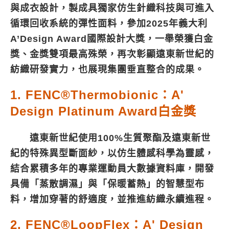
與成衣設計，製成具獨家仿生針織科技與可進入
循環回收系統的彈性面料，參加2025年義大利
A’Design Award國際設計大獎，一舉榮獲白金
獎、金獎雙項最高殊榮，再次彰顯遠東新世紀的
紡織研發實力，也展現集團垂直整合的成果。
1. FENC®Thermobionic：A'
Design Platinum Award白金獎
遠東新世紀使用100%生質聚酯及遠東新世
紀的特殊異型斷面紗，以仿生體感科學為靈感，
結合累積多年的專業運動員大數據資料庫，開發
具備「蒸散調濕」與「保暖蓄熱」的智慧型布
料，增加穿著的舒適度，並推進紡織永續進程。
2. FENC®LoopFlex：A' Design