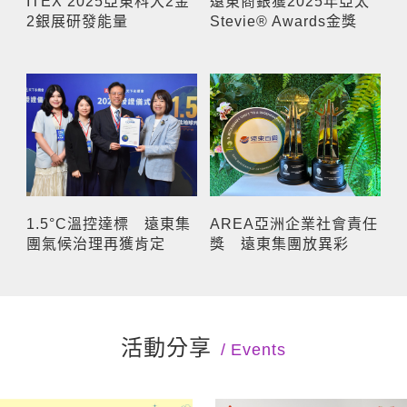
ITEX 2025亞東科大2金
遠東商銀獲2025年亞太
2銀展研發能量
Stevie® Awards金獎
1.5°C溫控達標 遠東集
AREA亞洲企業社會責任
團氣候治理再獲肯定
獎 遠東集團放異彩
活動分享
Events