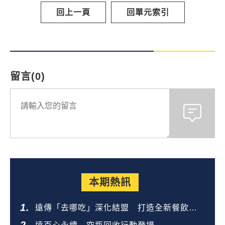
回上一頁
回單元索引
留言(0)
本期熱訊
遠傳「去哪吃」深化結盟 打造全新餐飲生
態圈