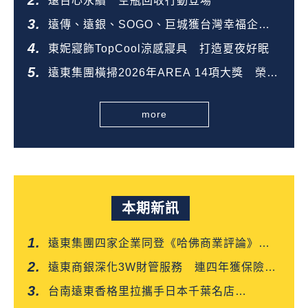
遠百心永續 空瓶回收行動登場
遠傳、遠銀、SOGO、巨城獲台灣幸福企業
金獎
東妮寢飾TopCool涼感寢具 打造夏夜好眠
遠東集團橫掃2026年AREA 14項大獎 榮登
全台第一
more
本期新訊
遠東集團四家企業同登《哈佛商業評論》
「台灣企業領袖100強」
遠東商銀深化3W財管服務 連四年獲保險信
望愛雙獎肯定
台南遠東香格里拉攜手日本千葉名店