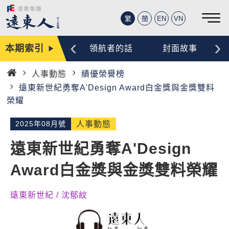
繁
簡
EN
VN
‹
›
本期索引
編輯手記
領航者的話
封面故事
人事動態
績優榮譽榜
首
遠東新世紀勇奪A'Design Award白金獎與金獎雙料
頁
榮耀
2025年08月號
人事動態
遠東新世紀勇奪A'Design
Award白金獎與金獎雙料榮耀
遠東新世紀 / 沈郁紋