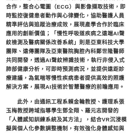
合作，整合心電圖（ECG）與影像擷取技術，即
時監控復健患者動作與心律變化，協助醫護人員
精準評估與追蹤治療成效，展現產學合作於臨床
應用的創新價值；「慢性呼吸道疾病之遠端AI聲
紋檢測及醫病關係改善系統」則是亞東科技大學
團隊、遠傳團隊及亞東醫院胸腔內科鄭世隆醫師
共同開發，透過AI聲紋辨識技術，執行非侵入式
肺部健康分析，可即時預測病況，並提供遠距診
療建議，為氣喘等慢性疾病患者提供高效的照護
解決方案，展現AI技術於智慧醫療的前瞻應用。
此外，由通訊工程系賴金輪教授、護理系張
玉梅教授跨域指導學生鄧全翔、羅元志開發的
「人體感知訓練系統及其方法」，結合VR沉浸模
擬與個人化參數調整機制，有效強化身體感知與