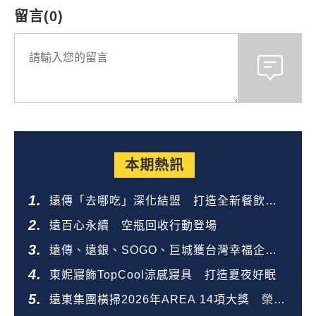
留言(0)
本期熱訊
遠傳「去哪吃」深化結盟 打造全新餐飲生
態圈
遠百心永續 空瓶回收行動登場
遠傳、遠銀、SOGO、巨城獲台灣幸福企業
金獎
東妮寢飾TopCool涼感寢具 打造夏夜好眠
遠東集團橫掃2026年AREA 14項大獎 榮登