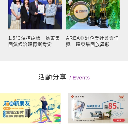
1.5°C溫控達標 遠東集
AREA亞洲企業社會責任
團氣候治理再獲肯定
獎 遠東集團放異彩
活動分享
Events