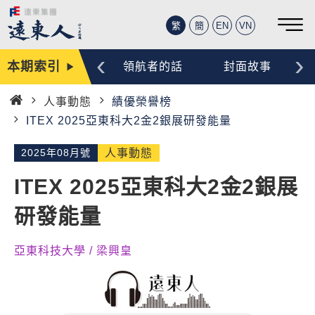
繁
簡
EN
VN
‹
›
本期索引
編輯手記
領航者的話
封面故事
人事動態
績優榮譽榜
首
ITEX 2025亞東科大2金2銀展研發能量
頁
2025年08月號
人事動態
ITEX 2025亞東科大2金2銀展
研發能量
亞東科技大學 / 梁興皇