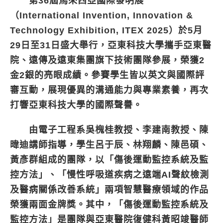
第36屆馬來西亞國際發明展
（International Invention, Innovation &
Technology Exhibition, ITEX 2025）於5月
29日至31日盛大舉行，亞東科技大學攜手亞東醫
院、遠傳及遠東集團旗下技術團隊參展，榮獲2
金2銀的亮眼成績。參賽學生皆以英文與國際評
審互動，展現優異的溝通能力與專業素養，再次
打響亞東科技大學的國際聲譽。
由電子工程系吳槐桂教授、李建南教授、陳
暐迪講師指導，學生呂于辰、林翔麟、陳邑碩、
黃彥群組成的團隊，以「傷後運動監控系統及監
控方法」、「慢性呼吸道疾病之遠端AI聲紋檢測
及醫病關係改善系統」兩項智慧醫療領域的作品
榮獲兩面金牌獎。其中，「傷後運動監控系統及
監控方法」是團隊與亞東醫院復健科黃昭竣醫師