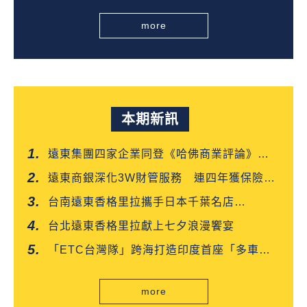
全台第一
more
本期新訊
遠東集團四家企業同登《哈佛商業評論》
「台灣企業領袖100強」
遠東商銀深化3W財管服務 連四年獲保險信
望愛雙獎肯定
台南遠東香格里拉攜手日本千葉名店
「CROISSANT」 得獎可頌搶先上市
台北遠東香格里拉獻上七夕浪漫饗宴
「ETC台灣隊」跨海打造印度首座「多車道
自由流」電子收費系統正式通車
more