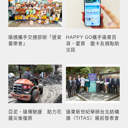
遠通攜手交通部辦「道安
HAPPY GO攜手遠東百
童樂會」
貨、愛買 邀卡友捐點助
災民
亞泥、遠傳馳援 助力花
遠東新世紀舉辦台北紡織
蓮災後復原
展（TITAS）展前發表會