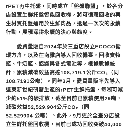
rPET再生托盤，同時成立「盤盤聯盟」，於各分
店設置生鮮托盤智能回收機，將可循環回收的再
生材質托盤運用於生鮮肉品，透過一次次的永續
行動，展現深耕永續的決心與態度。
愛買量販自2024年於三重店設立ECOCO循
環方舟，以及在南雅店導入回收機臺，回收寶特
瓶、牛奶瓶、鋁罐與各式電池等，根據數據統
計，累積減碳效益高達108,719.1公斤CO₂（同
108.7191公噸）。同年3月，愛買量販率先導入
遠東新世紀研發生產的rPET生鮮托盤，每噸可減
少約51%的碳排放，截至目前已累積使用29噸，
減碳效益52,529.904公斤CO₂（同
52.529904 公噸）。此外，9月更於全臺分店設
立生鮮托盤回收機，目前已成功回收突破40,000