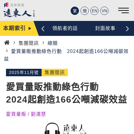
繁
簡
EN
VN
‹
›
本期索引
編輯手記
領航者的話
封面故事
集團簡訊
總類
首
愛買量販推動綠色行動 2024起創造166公噸減碳效
頁
益
2025年11月號
集團簡訊
愛買量販推動綠色行動
2024起創造166公噸減碳效益
愛買量販 / 劉濡慧