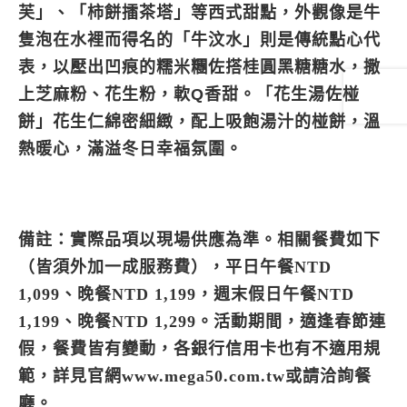
芙
」、「
柿餅擂茶塔
」等西式甜點，外觀像是牛
隻泡在水裡而得名的「
牛汶水
」則是傳統點心代
表，以壓出凹痕的糯米糰佐搭桂圓黑糖糖水，撒
上芝麻粉、花生粉，軟Q香甜。「
花生湯佐椪
餅
」花生仁綿密細緻，配上吸飽湯汁的椪餅，溫
熱暖心，滿溢冬日幸福氛圍。
備註：實際品項以現場供應為準。相關餐費如下
（皆須外加一成服務費），平日午餐NTD
1,099、晚餐NTD 1,199，週末假日午餐NTD
1,199、晚餐NTD 1,299。活動期間，適逢春節連
假，餐費皆有變動，各銀行信用卡也有不適用規
範，詳見官網www.mega50.com.tw或請洽詢餐
廳。