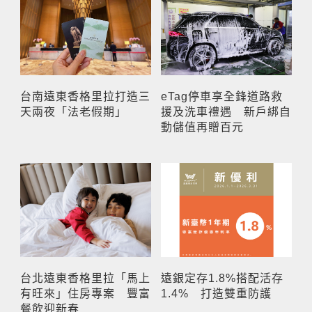
台南遠東香格里拉打造三
eTag停車享全鋒道路救
天兩夜「法老假期」
援及洗車禮遇 新戶綁自
動儲值再贈百元
台北遠東香格里拉「馬上
遠銀定存1.8%搭配活存
有旺來」住房專案 豐富
1.4% 打造雙重防護
餐飲迎新春