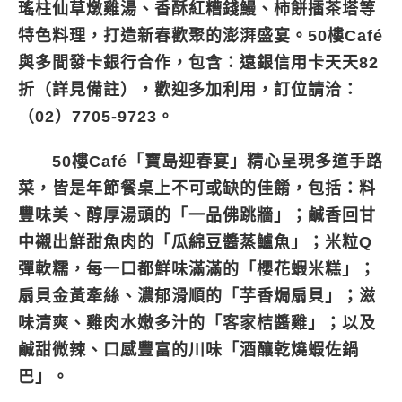
瑤柱仙草燉雞湯、香酥紅糟錢鰻、柿餅擂茶塔等
特色料理，打造新春歡聚的澎湃盛宴。50樓Café
與多間發卡銀行合作，包含：遠銀信用卡天天82
折（詳見備註），歡迎多加利用，訂位請洽：
（02）7705-9723。
50樓Café「寶島迎春宴」精心呈現多道手路
菜，皆是年節餐桌上不可或缺的佳餚，包括：料
豐味美、醇厚湯頭的「
一品佛跳牆
」；鹹香回甘
中襯出鮮甜魚肉的「
瓜綿豆醬蒸鱸魚
」；米粒Q
彈軟糯，每一口都鮮味滿滿的「
櫻花蝦米糕
」；
扇貝金黃牽絲、濃郁滑順的「
芋香焗扇貝
」；滋
味清爽、雞肉水嫩多汁的「
客家桔醬雞
」；以及
鹹甜微辣、口感豐富的川味「
酒釀乾燒蝦佐鍋
巴
」。