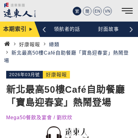
繁
簡
EN
VN
‹
›
本期索引
編輯手記
領航者的話
封面故事
好康報報
總類
首
新北最高50樓Café自助餐廳「寶島迎春宴」熱鬧登
頁
場
2026年03月號
好康報報
新北最高50樓Café自助餐廳
「寶島迎春宴」熱鬧登場
Mega50餐飲及宴會 / 劉欣欣