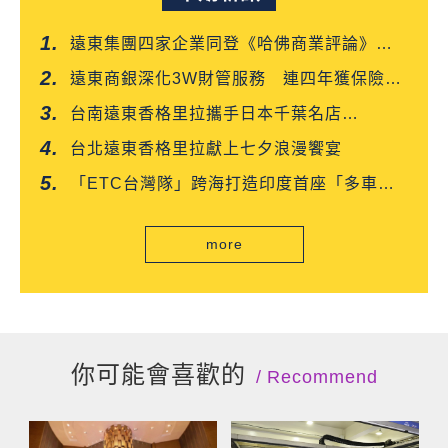
遠東集團四家企業同登《哈佛商業評論》
「台灣企業領袖100強」
遠東商銀深化3W財管服務 連四年獲保險信
望愛雙獎肯定
台南遠東香格里拉攜手日本千葉名店
「CROISSANT」 得獎可頌搶先上市
台北遠東香格里拉獻上七夕浪漫饗宴
「ETC台灣隊」跨海打造印度首座「多車道
自由流」電子收費系統正式通車
more
你可能會喜歡的
Recommend