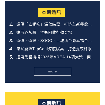
本期熱訊
遠傳「去哪吃」深化結盟 打造全新餐飲生
態圈
遠百心永續 空瓶回收行動登場
遠傳、遠銀、SOGO、巨城獲台灣幸福企業
金獎
東妮寢飾TopCool涼感寢具 打造夏夜好眠
遠東集團橫掃2026年AREA 14項大獎 榮登
全台第一
more
本期新訊