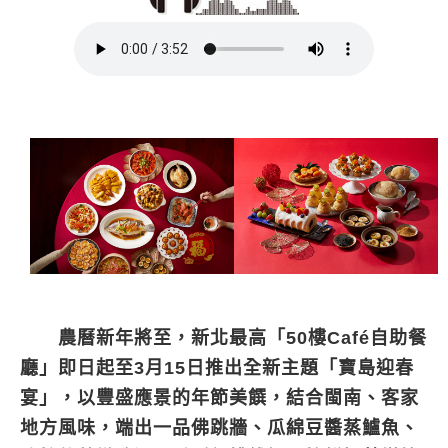
農曆新年將至，新北最高「50樓Café自助餐
廳」即日起至3月15日推出全新主題「寶島迎春
宴」，以豐盛應景的年節美饌，結合閩南、客家
地方風味，端出一品佛跳牆、瓜綿豆醬蒸鱸魚、