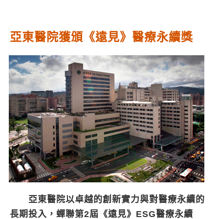
亞東醫院獲頒《遠見》醫療永續獎
亞東醫院以卓越的創新實力與對醫療永續的
長期投入，蟬聯第2屆《遠見》ESG醫療永續