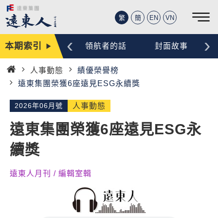
繁
簡
EN
VN
‹
›
本期索引
編輯手記
領航者的話
封面故事
人事動態
績優榮譽榜
首
遠東集團榮獲6座遠見ESG永續獎
頁
2026年06月號
人事動態
遠東集團榮獲6座遠見ESG永
續獎
遠東人月刊 / 編輯室輯