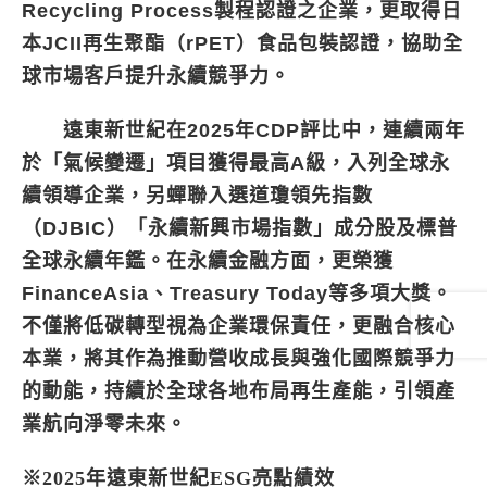
Recycling Process製程認證之企業，更取得日
本JCII再生聚酯（rPET）食品包裝認證，協助全
球市場客戶提升永續競爭力。
遠東新世紀在2025年CDP評比中，連續兩年
於「氣候變遷」項目獲得最高A級，入列全球永
續領導企業，另蟬聯入選道瓊領先指數
（DJBIC）「永續新興市場指數」成分股及標普
全球永續年鑑。在永續金融方面，更榮獲
FinanceAsia、Treasury Today等多項大獎。
不僅將低碳轉型視為企業環保責任，更融合核心
本業，將其作為推動營收成長與強化國際競爭力
的動能，持續於全球各地布局再生產能，引領產
業航向淨零未來。
※2025年遠東新世紀ESG亮點績效