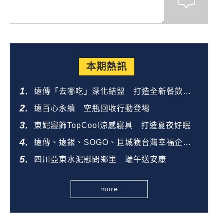
本期熱訊
遠傳「去哪吃」深化結盟 打造全新餐飲生
態圈
遠百心永續 空瓶回收行動登場
東妮寢飾TopCool涼感寢具 打造夏夜好眠
遠傳、遠銀、SOGO、巨城獲台灣幸福企業
金獎
四川亞東水泥慰問鄉里 端午送安康
more