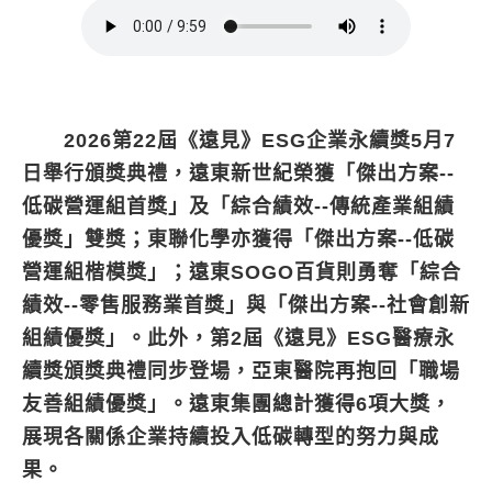
2026第22屆《遠見》ESG企業永續獎5月7
日舉行頒獎典禮，遠東新世紀榮獲「傑出方案--
低碳營運組首獎」及「綜合績效--傳統產業組績
優獎」雙獎；東聯化學亦獲得「傑出方案--低碳
營運組楷模獎」；遠東SOGO百貨則勇奪「綜合
績效--零售服務業首獎」與「傑出方案--社會創新
組績優獎」。此外，第2屆《遠見》ESG醫療永
續獎頒獎典禮同步登場，亞東醫院再抱回「職場
友善組績優獎」。遠東集團總計獲得6項大獎，
展現各關係企業持續投入低碳轉型的努力與成
果。