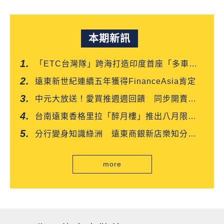
本期新訊
「ETC台灣隊」跨海打造印度首座「多車道
自由流」電子收費系統正式通車
遠東新世紀連續五年獲得FinanceAsia肯定
中元大放送！愛買推週週回饋 同步開賣白
沙屯媽平安箱
台南遠東香格里拉「醉月樓」推出八月限定
「功夫新菜嘗鮮優惠」
分行變身知識綠洲 遠東商銀新店樂知分行
掃碼就能讀好書
more