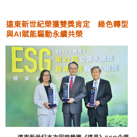
遠東新世紀榮獲雙獎肯定 綠色轉型
與AI賦能驅動永續共榮