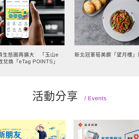
經濟生態圈再擴大 「玉山e
新北冠軍筍美饌「望月樓」
開放兌換「eTag POINTS」
活動分享
Events