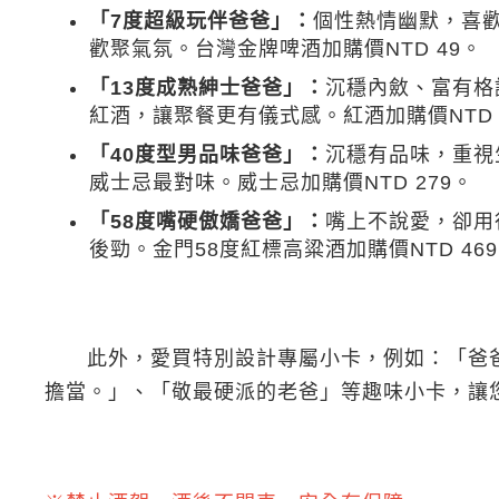
「7度超級玩伴爸爸」：
個性熱情幽默，喜
歡聚氣氛。台灣金牌啤酒加購價NTD 49。
「13度成熟紳士爸爸」：
沉穩內斂、富有格
紅酒，讓聚餐更有儀式感。紅酒加購價NTD 
「40度型男品味爸爸」：
沉穩有品味，重視
威士忌最對味。威士忌加購價NTD 279。
「58度嘴硬傲嬌爸爸」：
嘴上不說愛，卻用
後勁。金門58度紅標高粱酒加購價NTD 46
此外，愛買特別設計專屬小卡，例如：「爸爸
擔當。」、「敬最硬派的老爸」等趣味小卡，讓