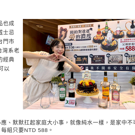
品也成
威士忌
台門市
台灣系老
的經典
可以
。
必應、默默扛起家庭大小事，就像純水一樣，是家中不
組只要NTD 588。