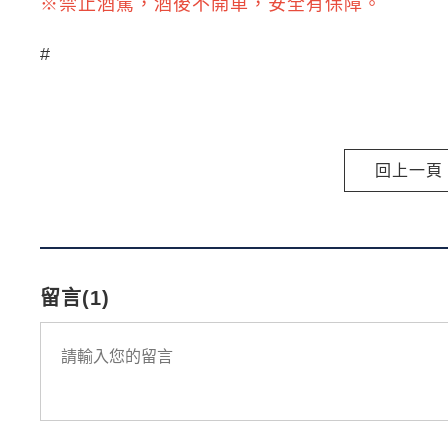
※禁止酒駕，酒後不開車，安全有保障。
#
回上一頁
留言(1)