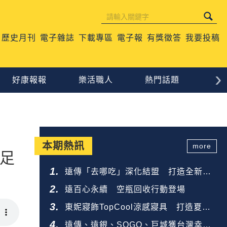
歷史月刊
電子雜誌
下載專區
電子報
有獎徵答
我要投稿
›
好康報報
樂活職人
熱門話題
生
本期熱訊
more
足
遠傳「去哪吃」深化結盟 打造全新餐
飲生態圈
遠百心永續 空瓶回收行動登場
東妮寢飾TopCool涼感寢具 打造夏夜
好眠
遠傳、遠銀、SOGO、巨城獲台灣幸福