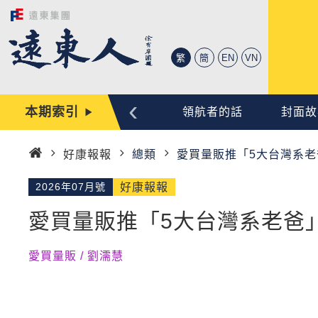
繁
簡
EN
VN
‹
本期索引
心動時刻
編輯手記
領航者的話
封面故
好康報報
總類
愛買量販推「5大台灣系
首
頁
2026年07月號
好康報報
愛買量販推「5大台灣系老爸
愛買量販 / 劉濡慧