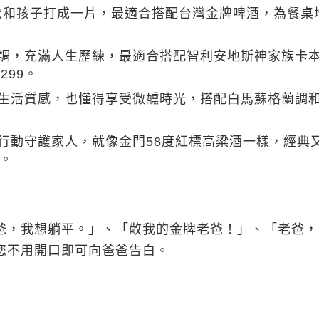
歡和孩子打成一片，最適合搭配台灣金牌啤酒，為餐桌
調，充滿人生歷練，最適合搭配智利安地斯神家族卡
299。
生活質感，也懂得享受微醺時光，搭配白馬蘇格蘭調
行動守護家人，就像金門58度紅標高粱酒一樣，經典
9。
，我想躺平。」、「敬我的金牌老爸！」、「老爸，
您不用開口即可向爸爸告白。