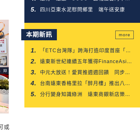
企業金獎
四川亞東水泥慰問鄉里 端午送安康
本期新訊
more
「ETC台灣隊」跨海打造印度首座「多
車道自由流」電子收費系統正式通車
遠東新世紀連續五年獲得FinanceAsia
肯定
中元大放送！愛買推週週回饋 同步開
賣白沙屯媽平安箱
台南遠東香格里拉「醉月樓」推出八月
限定「功夫新菜嘗鮮優惠」
分行變身知識綠洲 遠東商銀新店樂知
分行掃碼就能讀好書
可或