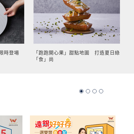
限時登場
「跑跑開心果」甜點地圖 打造夏日綠
「食」尚