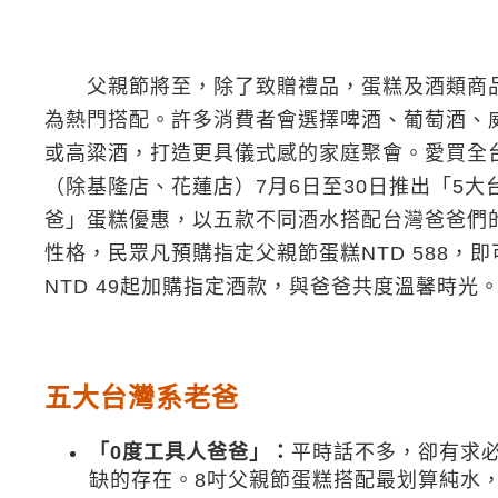
父親節將至，除了致贈禮品，蛋糕及酒類商
為熱門搭配。許多消費者會選擇啤酒、葡萄酒、
或高粱酒，打造更具儀式感的家庭聚會。愛買全
（除基隆店、花蓮店）7月6日至30日推出「5大
爸」蛋糕優惠，以五款不同酒水搭配台灣爸爸們
性格，民眾凡預購指定父親節蛋糕NTD 588，即
NTD 49起加購指定酒款，與爸爸共度溫馨時光
五大台灣系老爸
「0度工具人爸爸」：
平時話不多，卻有求
缺的存在。8吋父親節蛋糕搭配最划算純水，每