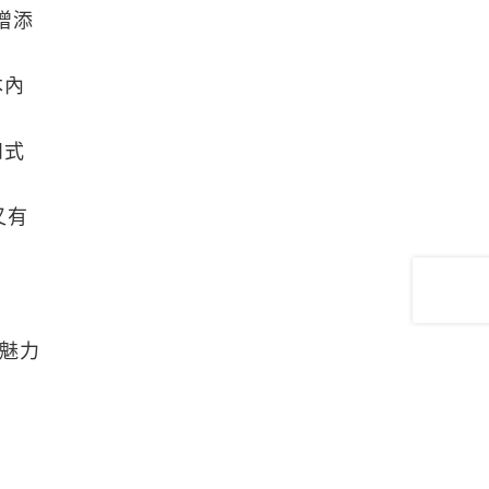
增添
本內
和式
又有
魅力