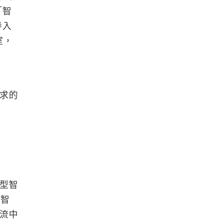
「智
导入
室，
的
需求的
型智
具智
流中