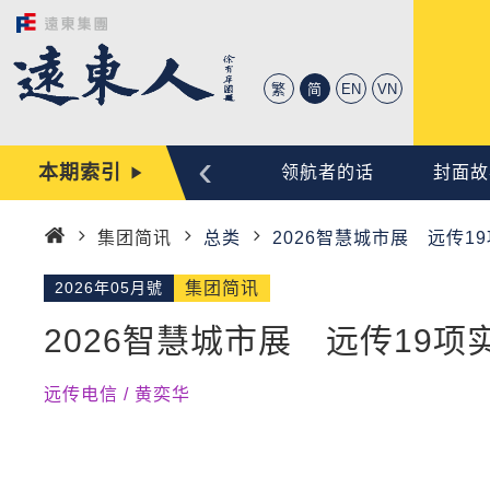
繁
简
EN
VN
‹
本期索引
心动时刻
编辑手记
领航者的话
封面故
集团简讯
总类
2026智慧城市展 远传1
首
页
2026年05月號
集团简讯
2026智慧城市展 远传19项
远传电信 / 黄奕华