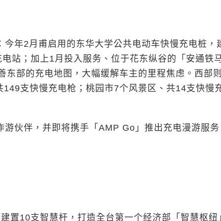
今年2月甫启用的东华大学公共电动车快慢充电桩，
充电站；加上1月投入服务、位于花东纵谷的「安通铁
完善东部的充电地图，大幅缓解车主的里程焦虑。西部
共149支快慢充电枪；桃园市7个风景区、共14支快慢
伙伴，并即将携手「AMP Go」推出充电漫游服务
置10支智慧杆，打造全台第一个经济部「智慧枢纽