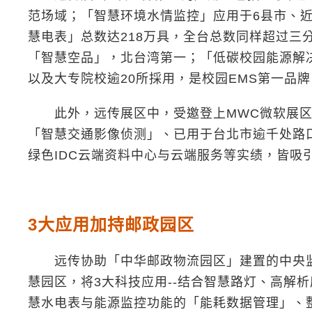
范场域；「智慧环境水情监控」应用于6县市、近
慧电表」总数达218万具，全台总数同样超过三
「智慧空品」，北台湾第一；「低碳校园能源解决方
以及大专院校逾20所採用，是校园EMS第一品牌
此外，远传展区中，受邀登上MWC微软展区的
「智慧交通影像侦测」、已用于台北市逾千处路
绿色IDC云端资料中心与云端服务等实绩，皆吸
3大应用加持邮政园区
远传协助「中华邮政物流园区」建置的中央监
慧园区，将3大科技应用--结合智慧路灯、高解
慧水电表与能源监控功能的「能耗数据管理」、