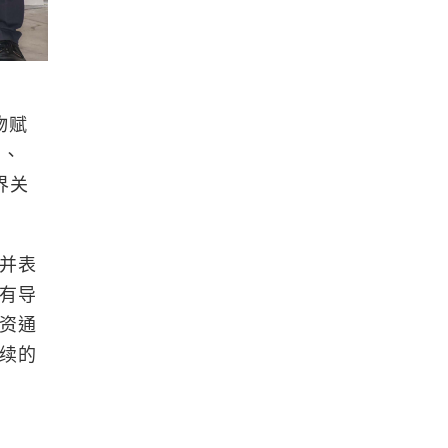
物赋
」、
界关
并表
有导
以资通
续的