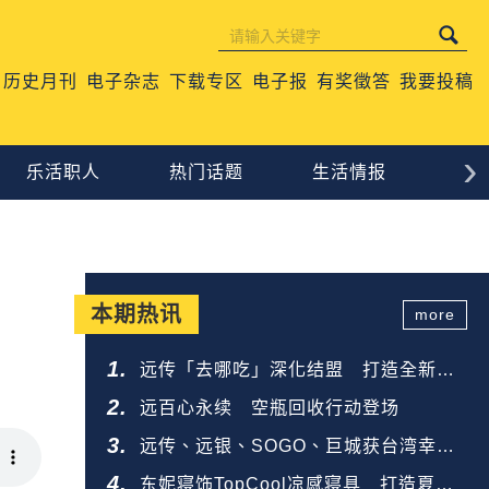
历史月刊
电子杂志
下载专区
电子报
有奖徵答
我要投稿
›
乐活职人
热门话题
生活情报
心
本期热讯
more
远传「去哪吃」深化结盟 打造全新餐
饮生态圈
远百心永续 空瓶回收行动登场
远传、远银、SOGO、巨城获台湾幸福
企业金奖
东妮寝饰TopCool凉感寝具 打造夏夜