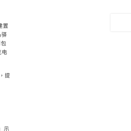
建置
马驿
则包
充电
，提
」示