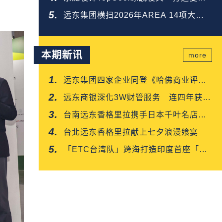
好眠
远东集团横扫2026年AREA 14项大
奖 荣登全台第一
本期新讯
more
远东集团四家企业同登《哈佛商业评
论》「台湾企业领袖100强」
远东商银深化3W财管服务 连四年获保
险信望爱双奖肯定
台南远东香格里拉携手日本千叶名店
「CROISSANT」 得奖可颂抢先上市
台北远东香格里拉献上七夕浪漫飨宴
「ETC台湾队」跨海打造印度首座「多
车道自由流」电子收费系统正式通车