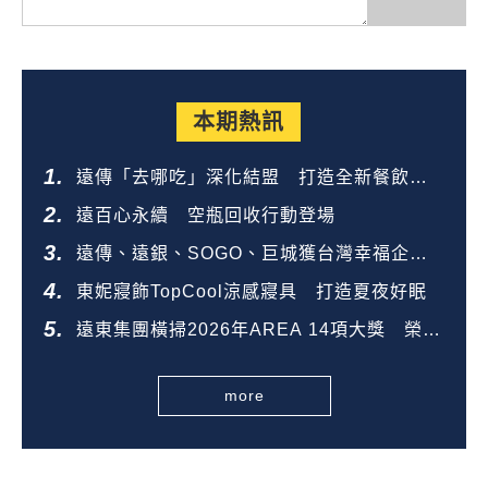
本期熱訊
遠傳「去哪吃」深化結盟 打造全新餐飲生
態圈
遠百心永續 空瓶回收行動登場
遠傳、遠銀、SOGO、巨城獲台灣幸福企業
金獎
東妮寢飾TopCool涼感寢具 打造夏夜好眠
遠東集團橫掃2026年AREA 14項大獎 榮登
全台第一
more