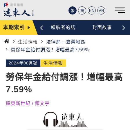
繁
簡
EN
VN
‹
›
本期索引
編輯手記
領航者的話
封面故事
生活情報
法律網－臺灣地區
首
勞保年金給付調漲！增幅最高7.59%
頁
2024年06月號
生活情報
勞保年金給付調漲！增幅最高
7.59%
遠東新世紀 / 顏文亭