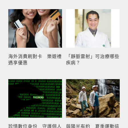
海外消費刷對卡 樂遊禮
「靜脈雷射」可治療哪些
遇享優惠
疾病？
珍惜數位身份 守護個人
與陽光有約 夏季運動這