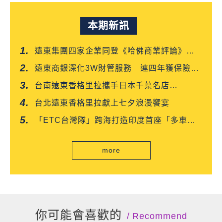
本期新訊
遠東集團四家企業同登《哈佛商業評論》
「台灣企業領袖100強」
遠東商銀深化3W財管服務 連四年獲保險信
望愛雙獎肯定
台南遠東香格里拉攜手日本千葉名店
「CROISSANT」 得獎可頌搶先上市
台北遠東香格里拉獻上七夕浪漫饗宴
「ETC台灣隊」跨海打造印度首座「多車道
自由流」電子收費系統正式通車
more
你可能會喜歡的
Recommend