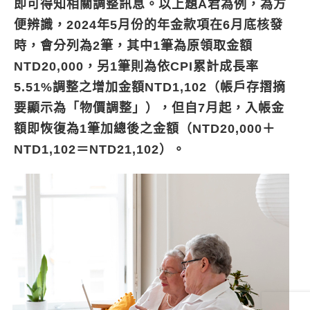
即可得知相關調整訊息。以上題A君為例，為方
便辨識，2024年5月份的年金款項在6月底核發
時，會分列為2筆，其中1筆為原領取金額
NTD20,000，另1筆則為依CPI累計成長率
5.51%調整之增加金額NTD1,102（帳戶存摺摘
要顯示為「物價調整」），但自7月起，入帳金
額即恢復為1筆加總後之金額（NTD20,000＋
NTD1,102＝NTD21,102）。