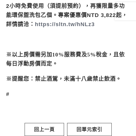
2小時免費使用（須提前預約），再獲限量多功
能環保盥洗包乙個。專案優惠價NTD 3,822起，
詳情請洽：
https://sltn.tw/hNLz3
※以上房價需另加10%服務費及5%稅金，且依
每日浮動房價而定。
※提醒您：禁止酒駕，未滿十八歲禁止飲酒。
#
回上一頁
回單元索引