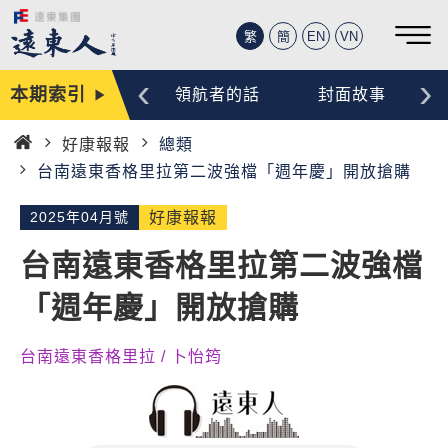
繁
簡
EN
VN
‹
›
本期索引
編輯手記
領航者的話
封面故事
好康報報
總類
首
台南遠東香格里拉第二波強檔「週年慶」開放搶購
頁
2025年04月號
好康報報
台南遠東香格里拉第二波強檔
「週年慶」開放搶購
台南遠東香格里拉 / 卜怡筠