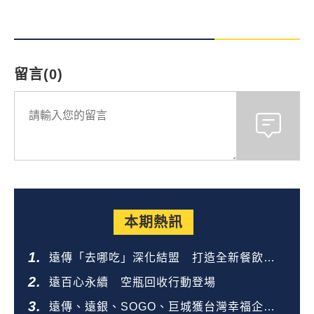
留言(0)
本期熱訊
遠傳「去哪吃」深化結盟 打造全新餐飲生
態圈
遠百心永續 空瓶回收行動登場
遠傳、遠銀、SOGO、巨城獲台灣幸福企業