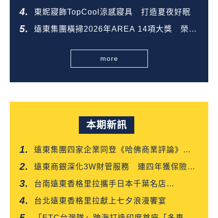
金獎
東妮寢飾TopCool涼感寢具 打造夏夜好眠
遠東集團橫掃2026年AREA 14項大獎 榮登
全台第一
more
本期新訊
遠東集團四家企業同登《哈佛商業評論》
「台灣企業領袖100強」
遠東商銀深化3W財管服務 連四年獲保險信
望愛雙獎肯定
台南遠東香格里拉攜手日本千葉名店
「CROISSANT」 得獎可頌搶先上市
台北遠東香格里拉獻上七夕浪漫饗宴
「ETC台灣隊」跨海打造印度首座「多車道