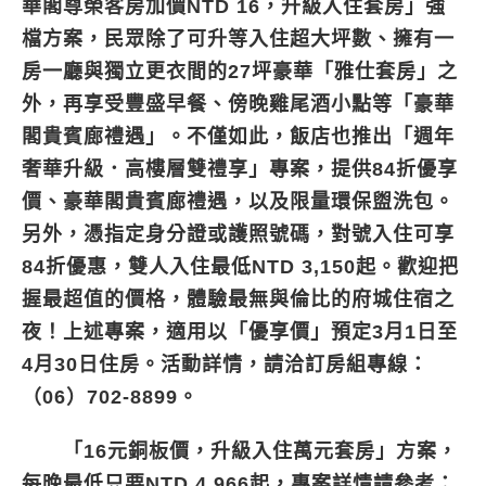
華閣尊榮客房加價NTD 16，升級入住套房」強
檔方案，民眾除了可升等入住超大坪數、擁有一
房一廳與獨立更衣間的27坪豪華「雅仕套房」之
外，再享受豐盛早餐、傍晚雞尾酒小點等「豪華
閣貴賓廊禮遇」。不僅如此，飯店也推出「週年
奢華升級．高樓層雙禮享」專案，提供84折優享
價、豪華閣貴賓廊禮遇，以及限量環保盥洗包。
另外，憑指定身分證或護照號碼，對號入住可享
84折優惠，雙人入住最低NTD 3,150起。歡迎把
握最超值的價格，體驗最無與倫比的府城住宿之
夜！上述專案，適用以「優享價」預定3月1日至
4月30日住房。活動詳情，請洽訂房組專線：
（06）702-8899。
「16元銅板價，升級入住萬元套房」方案，
每晚最低只要NTD 4,966起，專案詳情請參考：