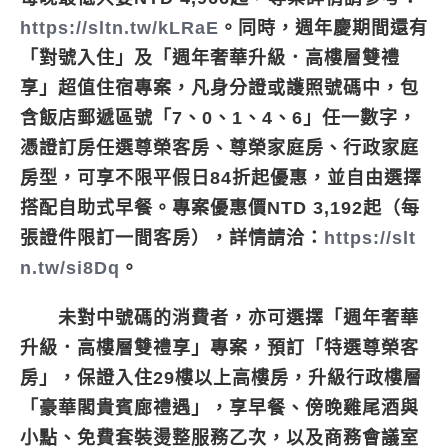
https://sltn.tw/kLRaE
。同時，週年慶期間還有
「對號入住」及「週年奢華升級．高樓層雙禮
享」超值住宿專案，凡身分證或護照號碼中，包
含飯店郵遞區號「7、0、1、4、6」任一數字，
憑證訂房任選尊榮客房、尊榮家庭房、行政家庭
房型，可享不限平假日84折起優惠，並自由選擇
搭配自助式早餐。專案優惠價NTD 3,192起（每
張證件限訂一間客房），詳情請洽：
https://slt
n.tw/si8Dq
。
未對中號碼的消費者，亦可選擇「週年奢華
升級．高樓層雙禮享」專案，預訂「特選尊榮客
房」，保證入住29樓以上高樓房，升級行政樓層
「豪華閣貴賓廊禮遇」，享早餐、傍晚雞尾酒與
小點、免費套裝燙整服務乙次，以及商務會議室