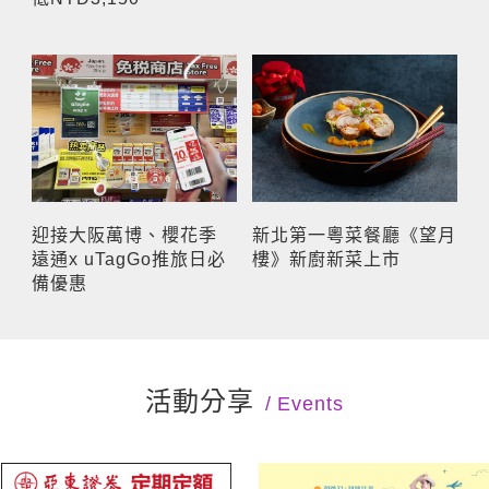
迎接大阪萬博、櫻花季
新北第一粵菜餐廳《望月
遠通x uTagGo推旅日必
樓》新廚新菜上市
備優惠
活動分享
Events