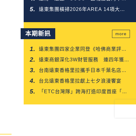
企業金獎
遠東集團橫掃2026年AREA 14項大
獎 榮登全台第一
本期新訊
more
遠東集團四家企業同登《哈佛商業評
論》「台灣企業領袖100強」
遠東商銀深化3W財管服務 連四年獲保
險信望愛雙獎肯定
台南遠東香格里拉攜手日本千葉名店
「CROISSANT」 得獎可頌搶先上市
台北遠東香格里拉獻上七夕浪漫饗宴
「ETC台灣隊」跨海打造印度首座「多
車道自由流」電子收費系統正式通車