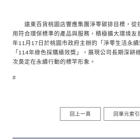
遠東百貨桃園店響應集團淨零碳排目標，從採
用符合環保標準的產品與服務，積極擴大環境友善
年11月17日於桃園市政府主辦的「淨零生活永
「114年綠色採購績效獎」，展現公司長期深耕
次奠定在永續行動的標竿形象。
#
回上一頁
回單元索引