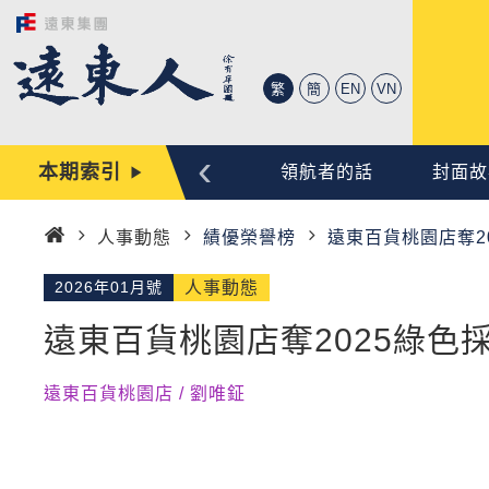
繁
簡
EN
VN
‹
本期索引
心動時刻
編輯手記
領航者的話
封面故
人事動態
績優榮譽榜
遠東百貨桃園店奪2
首
頁
2026年01月號
人事動態
遠東百貨桃園店奪2025綠色
遠東百貨桃園店 / 劉唯鉦