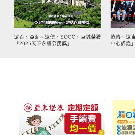
遠百、亞泥、遠傳、SOGO、巨城榮獲
遠傳、遠東
「2025天下永續公民獎」
中心評鑑