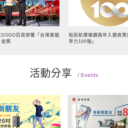
SOGO百貨榮獲「台灣客服
裕民航運連續兩年入選商業
」金獎
爭力100強」
活動分享
Events