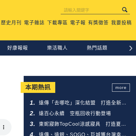
歷史月刊
電子雜誌
下載專區
電子報
有獎徵答
我要投稿
›
好康報報
樂活職人
熱門話題
生
本期熱訊
more
遠傳「去哪吃」深化結盟 打造全新餐
飲生態圈
遠百心永續 空瓶回收行動登場
東妮寢飾TopCool涼感寢具 打造夏夜
好眠
遠傳、遠銀、SOGO、巨城獲台灣幸福