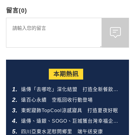
留言(0)
本期熱訊
遠傳「去哪吃」深化結盟 打造全新餐飲生
態圈
遠百心永續 空瓶回收行動登場
東妮寢飾TopCool涼感寢具 打造夏夜好眠
遠傳、遠銀、SOGO、巨城獲台灣幸福企業
金獎
四川亞東水泥慰問鄉里 端午送安康