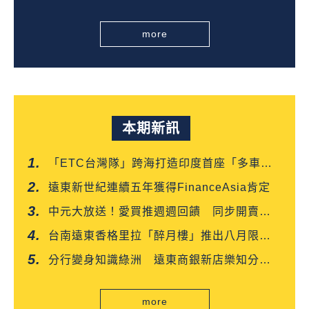
more
本期新訊
「ETC台灣隊」跨海打造印度首座「多車道
自由流」電子收費系統正式通車
遠東新世紀連續五年獲得FinanceAsia肯定
中元大放送！愛買推週週回饋 同步開賣白
沙屯媽平安箱
台南遠東香格里拉「醉月樓」推出八月限定
「功夫新菜嘗鮮優惠」
分行變身知識綠洲 遠東商銀新店樂知分行
掃碼就能讀好書
more