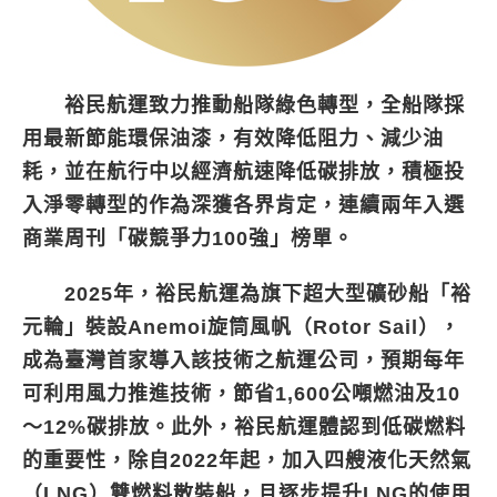
裕民航運致力推動船隊綠色轉型，全船隊採
用最新節能環保油漆，有效降低阻力、減少油
耗，並在航行中以經濟航速降低碳排放，積極投
入淨零轉型的作為深獲各界肯定，連續兩年入選
商業周刊「碳競爭力100強」榜單。
2025年，裕民航運為旗下超大型礦砂船「裕
元輪」裝設Anemoi旋筒風帆（Rotor Sail），
成為臺灣首家導入該技術之航運公司，預期每年
可利用風力推進技術，節省1,600公噸燃油及10
～12%碳排放。此外，裕民航運體認到低碳燃料
的重要性，除自2022年起，加入四艘液化天然氣
（LNG）雙燃料散裝船，且逐步提升LNG的使用