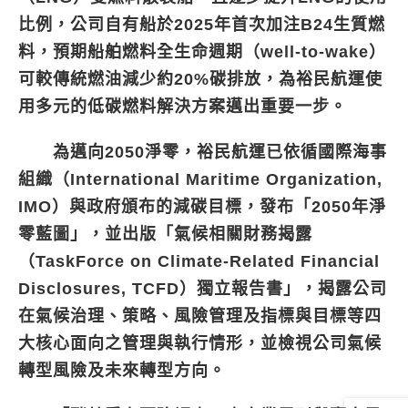
比例，公司自有船於2025年首次加注B24生質燃
料，預期船舶燃料全生命週期（well-to-wake）
可較傳統燃油減少約20%碳排放，為裕民航運使
用多元的低碳燃料解決方案邁出重要一步。
為邁向2050淨零，裕民航運已依循國際海事
組織（International Maritime Organization,
IMO）與政府頒布的減碳目標，發布「2050年淨
零藍圖」，並出版「氣候相關財務揭露
（TaskForce on Climate-Related Financial
Disclosures, TCFD）獨立報告書」，揭露公司
在氣候治理、策略、風險管理及指標與目標等四
大核心面向之管理與執行情形，並檢視公司氣候
轉型風險及未來轉型方向。