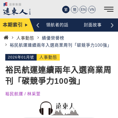
繁
簡
EN
VN
‹
›
本期索引
編輯手記
領航者的話
封面故事
人事動態
績優榮譽榜
首
裕民航運連續兩年入選商業周刊「碳競爭力100強」
頁
2026年01月號
人事動態
裕民航運連續兩年入選商業周
刊「碳競爭力100強」
裕民航運 / 林采萱