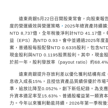
遠東商銀5月22日召開股東常會，向股東報
度的營運績效與營運策略
，
2025年總資產持續
NTD 8,737億，全年稅後淨利計NTD 41.17億
益（EPS）為NTD 0.93。會中並通過2025年
案，普通股每股配發NTD 0.6335股利，包含NTD 
現金股利與NTD 0.1195股票股利。其中，現金
於前一年，股利發放率（payout ratio）約68.4
遠東商銀提升存放利差以優化獲利結構有成
息收入成長15%，且授信資產品質續保優於市場
準，逾放比降至0.052%，創下新低紀錄。為支應
升資本適足率至15.63%、普通股權益第一類資
力。今年以來獲利動能持續，2026年第一季稅後淨利