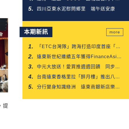
企業金獎
四川亞東水泥慰問鄉里 端午送安康
本期新訊
more
「ETC台灣隊」跨海打造印度首座「多
車道自由流」電子收費系統正式通車
遠東新世紀連續五年獲得FinanceAsia
肯定
中元大放送！愛買推週週回饋 同步開
賣白沙屯媽平安箱
台南遠東香格里拉「醉月樓」推出八月
限定「功夫新菜嘗鮮優惠」
分行變身知識綠洲 遠東商銀新店樂知
分行掃碼就能讀好書
，提
能