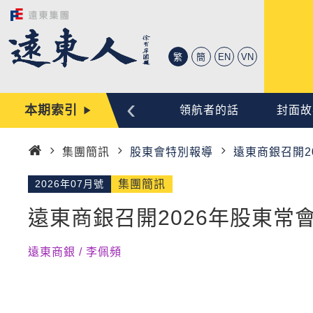
繁
簡
EN
VN
‹
本期索引
心動時刻
編輯手記
領航者的話
封面故
集團簡訊
股東會特別報導
遠東商銀召開2
首
頁
2026年07月號
集團簡訊
遠東商銀召開2026年股東常
遠東商銀 / 李佩頻