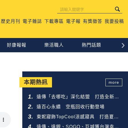
歷史月刊
電子雜誌
下載專區
電子報
有獎徵答
我要投稿
›
好康報報
樂活職人
熱門話題
生
本期熱訊
more
遠傳「去哪吃」深化結盟 打造全新餐
飲生態圈
遠百心永續 空瓶回收行動登場
東妮寢飾TopCool涼感寢具 打造夏夜
好眠
遠傳、遠銀、SOGO、巨城獲台灣幸福