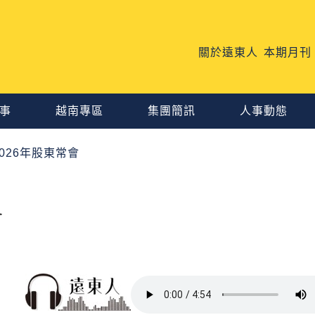
關於遠東人
本期月刊
事
越南專區
集團簡訊
人事動態
026年股東常會
會