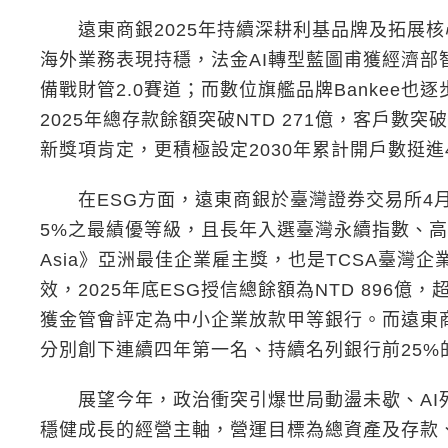
遠東商銀2025年持續深耕利基品牌及拓展核
海外業務表現持穩，法金AI轉型藍圖甫獲經濟
備戰財管2.0賽道；而數位旗艦品牌Bankee
2025年總存款餘額突破NTD 271億，客戶數
新獎項肯定，更積極設定2030年累計開戶數挺進
在ESG方面，遠東商銀於臺灣證券交易所4月
5%之最績優等級，且長年入選臺灣永續指數、高薪
Asia》亞洲最佳企業雇主獎，也是TCSA臺
效，2025年底ESG授信總餘額為NTD 896
獲金管會評定為中小企業放款甲等銀行。而遠東
分別創下連續四年第一名、持續名列銀行前25%
展望今年，政治衝突引爆世局動盪未歇、AI列
穩健成長的經營主軸，營運目標為總資產及存款