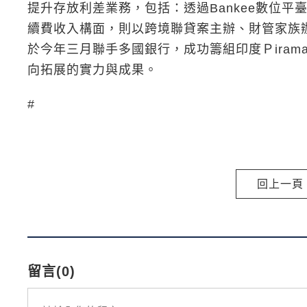
提升存放利差業務，包括：透過Bankee數位
續費收入構面，則以跨境聯貸案主辦、財管家族
於今年三月聯手多國銀行，成功籌組印度Ｐiramal
向拓展的實力與成果。
#
回上一頁
留言(0)