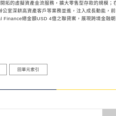
平臺開拓的虛擬資產金流服務，擴大零售型存款的規模；
辦公室深耕高資產客戶等業務並進，注入成長動能，前
 Finance總金額USD 4億之聯貸案，展現跨境金融
回單元索引