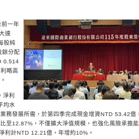
告前一年
擴大達
，每股純
度盈餘分配
0.514
股利略高
%。
，淨利
平均水
業務發展所需，於第四季完成現金增資NTD 53.42億
本比至12.87%，不僅擴大淨值規模，也強化風險承擔
計NTD 12.21億，年增約10%。