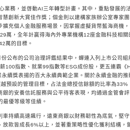
心業務，並啓動AI三年轉型計畫。其中，重點發展的
部智慧創新大賞佳作獎；個金則以建構家族辦公室專家
也逐步擴充個人金融服務場景，因掌握虛擬貨幣藍海商機，
突破29萬，全年計贏得海內外專業機構12座金融科技相關
42萬的目標。
份公布的公司治理評鑑結果中，蟬連入列上市公司組
100指數、就業99指數等ESG成份股，更五連霸《
灣企業永續獎表揚的百大永續典範企業。關於永續金融的推
億，超越預設的管理目標，占法金總授信餘額的比率為33%
商銀的安養信託服務與公平待客表現，均通過金管會評
的最優等級等佳績。
車持續高速飆行，遠東商銀以財務韌性為底氣，堅守
、放款皆成長6%以上，並著重策略性優化獲利結構，