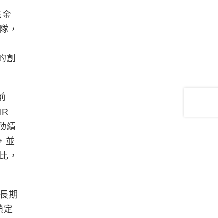
法金
團隊，
的創
前
HR
動績
，並
比，
長期
鎖定