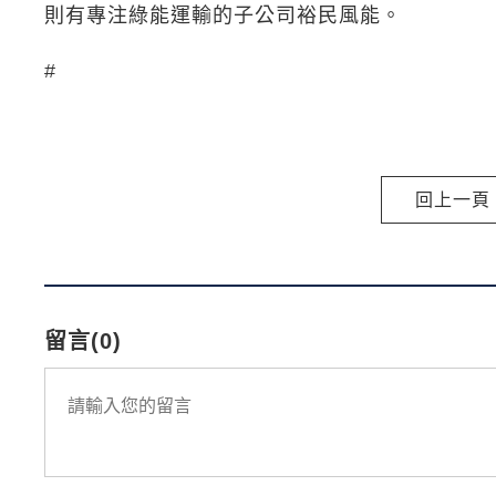
則有專注綠能運輸的子公司裕民風能。
#
回上一頁
留言(0)