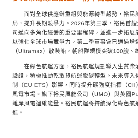
面對全球供應鏈重組與能源轉型趨勢，裕民航
局，提升長期競爭力。2026年第三季，裕民首
司邁向多角化經營的重要里程碑，並進一步拓展
以強化全球市場競爭力。第二季董事會已通過增造4艘
（Ultramax）散裝船，朝船隊規模突破100艘
在綠色航運方面，裕民航運規劃導入生質柴油
驗證，積極推動乾散貨航運脫碳轉型。未來導入
制（EU ETS）影響，同時提升碳強度指標（C
風電市場。旗下裕民風能公司（UMO）與英國Pu
離岸風電運維能量。裕民航運將持續深化綠色航
進。