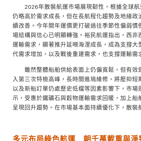
2026年散裝航運市場展現韌性，根據全球航運研
仍略高於需求成長，但在長航程化趨勢及地緣政
續改善。今年開年運價更打破過往季節性偏弱慣例，
場結構與信心已明顯轉強。裕民航運指出，西非
運輸需求，顯著推升延噸海浬成長，成為支撐大
代需求增加，以及戰後重建需求，也支撐運輸需
雖然整體船舶供給表面上仍偏寬鬆，但有效運力將
入第三次特檢高峰，長時間進塢維修，將壓抑短
以及新船訂單仍處歷史低檔等因素影響下，市場
示，受惠於鐵礦石與穀物運輸需求回暖，加上船舶供給增速
呈現回升趨勢。在市場基本面持續優化下，散裝
多元布局綠色航運 朝千萬載重與淨