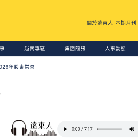
關於遠東人
本期月刊
事
越南專區
集團簡訊
人事動態
026年股東常會
會