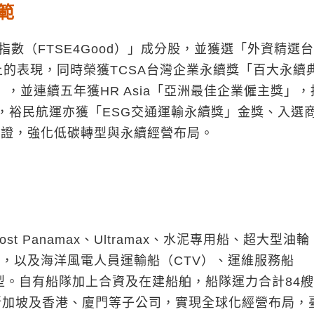
範
數（FTSE4Good）」成分股，並獲選「外資精選
上的表現，同時榮獲TCSA台灣企業永續獎「百大永續
，並連續五年獲HR Asia「亞洲最佳企業僱主獎」，
，裕民航運亦獲「ESG交通運輸永續獎」金獎、入選
際認證，強化低碳轉型與永續經營布局。
st Panamax、Ultramax、水泥專用船、超大型油輪
船，以及海洋風電人員運輸船（CTV）、運維服務船
型。自有船隊加上合資及在建船舶，船隊運力合計84
有新加坡及香港、廈門等子公司，實現全球化經營布局，