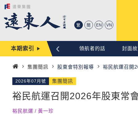
繁
簡
EN
VN
‹
本期索引
心動時刻
編輯手記
領航者的話
封面故
集團簡訊
股東會特別報導
裕民航運召開2
首
頁
2026年07月號
集團簡訊
裕民航運召開2026年股東常
裕民航運 / 黃一珍