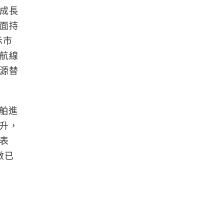
給成長
面持
示市
航線
源替
舶進
升，
表
數已