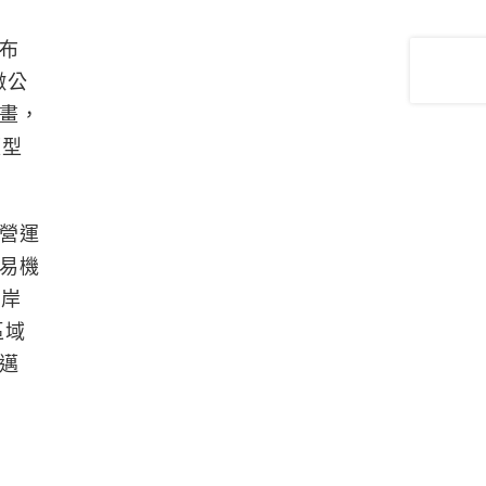
布
徵公
畫，
便型
營運
易機
離岸
區域
邁