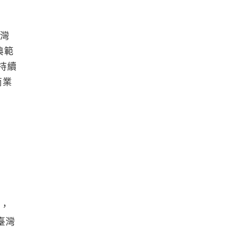
台灣
典範
持續
商業
艘，
臺灣