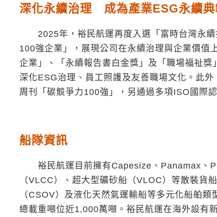
深化永續治理 成為產業ESG永續典
2025年，裕民航運再度入選「富時台灣永續指
100強企業」，展現公司在永續治理與企業價值
企業」、「永續報告書白金獎」及「職場福祉獎」
深化ESG治理、員工照護及友善職場文化。此外
周刊「碳競爭力100強」，另通過多項ISO國
船隊資訊
裕民航運目前擁有Capesize、Panamax、Po
（VLCC）、超大型礦砂船（VLOC）等散裝貨
（CSOV）及液化天然氣運輸船等多元化船舶類
總載重噸位近1,000萬噸。裕民航運在海外設