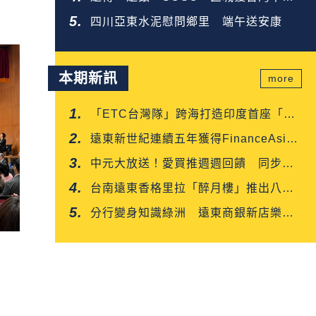
企業金獎
四川亞東水泥慰問鄉里 端午送安康
本期新訊
more
「ETC台灣隊」跨海打造印度首座「多
車道自由流」電子收費系統正式通車
遠東新世紀連續五年獲得FinanceAsia
肯定
中元大放送！愛買推週週回饋 同步開
賣白沙屯媽平安箱
台南遠東香格里拉「醉月樓」推出八月
限定「功夫新菜嘗鮮優惠」
分行變身知識綠洲 遠東商銀新店樂知
分行掃碼就能讀好書