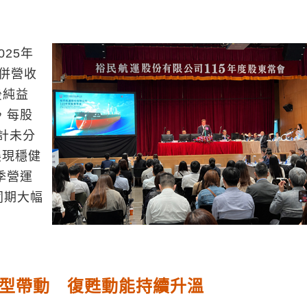
25年
合併營收
稅後純益
1，每股
累計未分
展現穩健
季營運
年同期大幅
轉型帶動 復甦動能持續升溫