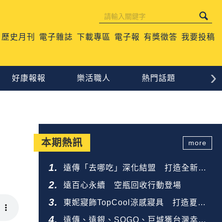
歷史月刊
電子雜誌
下載專區
電子報
有獎徵答
我要投稿
›
好康報報
樂活職人
熱門話題
生
本期熱訊
more
遠傳「去哪吃」深化結盟 打造全新餐
飲生態圈
遠百心永續 空瓶回收行動登場
東妮寢飾TopCool涼感寢具 打造夏夜
好眠
遠傳、遠銀、SOGO、巨城獲台灣幸福