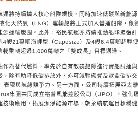
運將持續擴大核心船隊規模，同時加速低碳與新能源
艘液化天然氣（LNG）運輸船將正式加入營運船隊，象
能源運輸版圖。此外，裕民航運亦持續推動船隊擴張計
21萬噸海岬型（Capesize）及4艘6.4萬噸超輕
、總載重噸超過1,000萬噸之「雙成長」目標邁進。
作為替代燃料，率先於自有散裝船隊進行實船試運與
後，除有助降低碳排放外，亦可減輕碳費及歐盟碳排交
II）表現與航線競爭力。另一方面，公司持續拓展亞太
rus集團共同成立裕普風能控股公司（UPO），強化
運技術應用，拓展潔淨能源市場，朝永續航運目標穩健