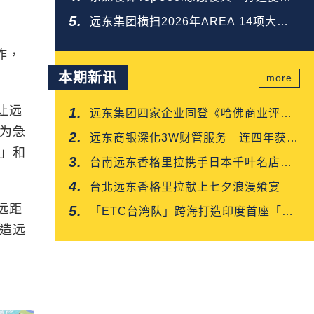
好眠
远东集团横扫2026年AREA 14项大
奖 荣登全台第一
作，
本期新讯
more
让远
远东集团四家企业同登《哈佛商业评
为急
论》「台湾企业领袖100强」
远东商银深化3W财管服务 连四年获保
」和
险信望爱双奖肯定
台南远东香格里拉携手日本千叶名店
「CROISSANT」 得奖可颂抢先上市
台北远东香格里拉献上七夕浪漫飨宴
远距
「ETC台湾队」跨海打造印度首座「多
造远
车道自由流」电子收费系统正式通车