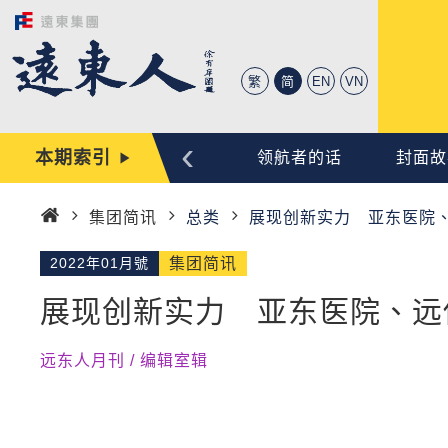
繁
简
EN
VN
‹
本期索引
心动时刻
编辑手记
领航者的话
封面故
集团简讯
总类
展现创新实力 亚东医院、
首
页
2022年01月號
集团简讯
展现创新实力 亚东医院、远传
远东人月刊 / 编辑室辑