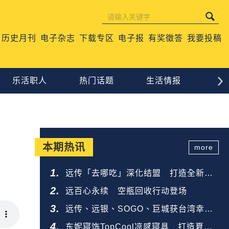
历史月刊
电子杂志
下载专区
电子报
有奖徵答
我要投稿
›
乐活职人
热门话题
生活情报
心
本期热讯
more
远传「去哪吃」深化结盟 打造全新餐
饮生态圈
远百心永续 空瓶回收行动登场
远传、远银、SOGO、巨城获台湾幸福
企业金奖
东妮寝饰TopCool凉感寝具 打造夏夜