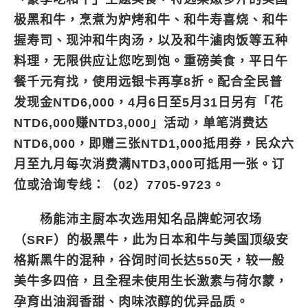
极黑和牛，烹煮为炉烤和牛、和牛寿喜烧、和牛
握寿司、现沖和牛肉汤，以及和牛滷肉饭等五种
料理，无限供应让您吃到饱。重磅美食，平日午
餐千元有找，使用远银卡再享8折。配合全民普
发现金NTD6,000，4月6日至5月31日另有「花
NTD6,000赚NTD3,000」活动，单笔消费达
NTD6,000，即赠三张NTD1,000抵用券，民众六
月至九月每次消费满NTD3,000可抵用一张。订
位或洽询专线：（02）7705-9723。
杨能沛主厨本次选用知名品牌蛇河农场
（SRF）的极黑牛，此为日本和牛与美国顶级安
格斯黑牛的混种，谷饲时间长达550天，较一般
美牛多四倍，且全程未使用生长激素与荷尔蒙，
孕育出油润香甜、肉味浓醇的优异品质。