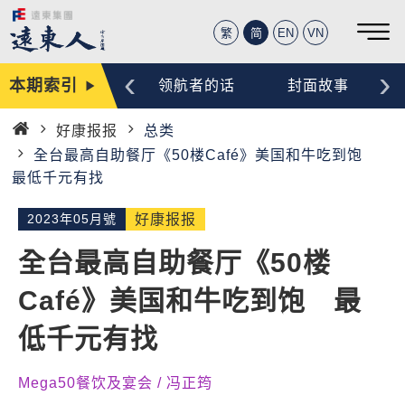
繁
简
EN
VN
‹
›
本期索引
编辑手记
领航者的话
封面故事
好康报报
总类
首
全台最高自助餐厅《50楼Café》美国和牛吃到饱
页
最低千元有找
2023年05月號
好康报报
全台最高自助餐厅《50楼
Café》美国和牛吃到饱 最
低千元有找
Mega50餐饮及宴会 / 冯正筠