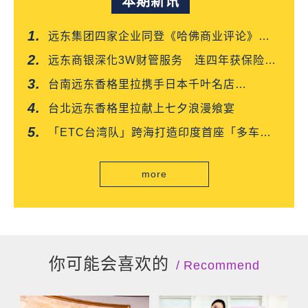
本期新讯
远东集团四家企业同登《哈佛商业评论》
「台湾企业领袖100强」
远东商银深化3W财管服务 连四年获保险信
望爱双奖肯定
台南远东香格里拉携手日本千叶名店
「CROISSANT」 得奖可颂抢先上市
台北远东香格里拉献上七夕浪漫飨宴
「ETC台湾队」跨海打造印度首座「多车道
自由流」电子收费系统正式通车
more
你可能会喜欢的
Recommend