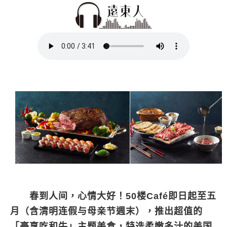
春到人间，心情大好！50楼Café即日起至五
月（含清明连假与母亲节週末），推出超值的
「豪享吃和牛」主题美食，特选柔嫩多汁的美国