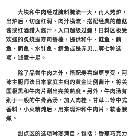
大块和牛肉经过腌料腌渍一天，再入烤炉，
出炉后，切面红润、肉汁横流，搭配经典的蘑菇
酱或红酒猎人酱汁，入口超级过瘾！日料区极受
欢迎的炙烧握寿司餐檯，提供和牛、鲑鱼、鲔
鱼、鲷鱼、水针鱼、鲭鱼或是赤贝…等七种选
项，诚意十足。
除了品尝牛肉之外，搭配寿喜烧更享受，阿
沛主厨师法日本家庭主妇的黄金比例酱汁，将美
国极黑和牛肉片涮出完美熟度。另外，牛肉汤有
别于一般的牛骨高汤，加入肉桂、甘草…等中式
香料，小火精炖后，用来现沖和牛肉片，软香腴
嫩。
甜点区的选项琳瑯满目，包括：香蕉巧克力