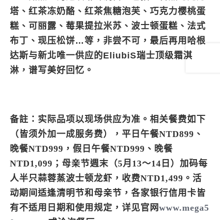
塔、红茶冻奶酪、红茶焦糖泡芙、巧克力樱桃蛋
糕、可丽露、莓果提拉米苏、波士顿蛋糕、法式
布丁、现压松饼…等，非尝不可，最后再用哈根
达斯与新北唯一供应的EliubiS瑞士顶级霜淇
淋，谱写美好回忆。
备註：实际品项以现场供应为准。相关餐费如下
（皆须外加一成服务费），平日午餐NTD899、
晚餐NTD999，假日午餐NTD999、晚餐
NTD1,099；母亲节週末（5月13～14日）加码每
人半只蒜蓉蒸波士顿龙虾，收费NTD1,499。活
动期间适逢清明节和母亲节，各家银行信用卡皆
有不适用日期和使用规定，详见官网
www.mega5