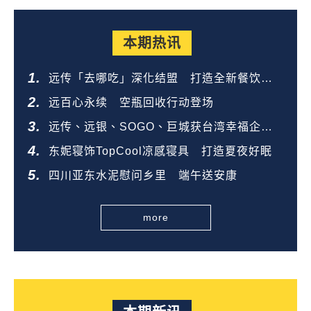
本期热讯
远传「去哪吃」深化结盟 打造全新餐饮生
态圈
远百心永续 空瓶回收行动登场
远传、远银、SOGO、巨城获台湾幸福企业
金奖
东妮寝饰TopCool凉感寝具 打造夏夜好眠
四川亚东水泥慰问乡里 端午送安康
more