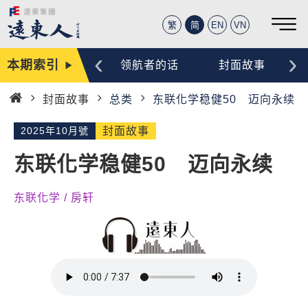
繁
简
EN
VN
‹
›
本期索引
编辑手记
领航者的话
封面故事
封面故事
总类
东联化学稳健50 迈向永续
首
页
2025年10月號
封面故事
东联化学稳健50 迈向永续
东联化学 / 房轩