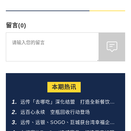
留言(0)
本期热讯
远传「去哪吃」深化结盟 打造全新餐饮生
态圈
远百心永续 空瓶回收行动登场
远传、远银、SOGO、巨城获台湾幸福企业
金奖