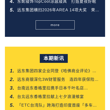
东妮寝饰TopCool凉感寝具 打造夏夜好眠
远东集团横扫2026年AREA 14项大奖 荣登
全台第一
more
本期新讯
远东集团四家企业同登《哈佛商业评论》
「台湾企业领袖100强」
远东商银深化3W财管服务 连四年获保险信
望爱双奖肯定
台南远东香格里拉携手日本千叶名店
「CROISSANT」 得奖可颂抢先上市
台北远东香格里拉献上七夕浪漫飨宴
「ETC台湾队」跨海打造印度首座「多车道