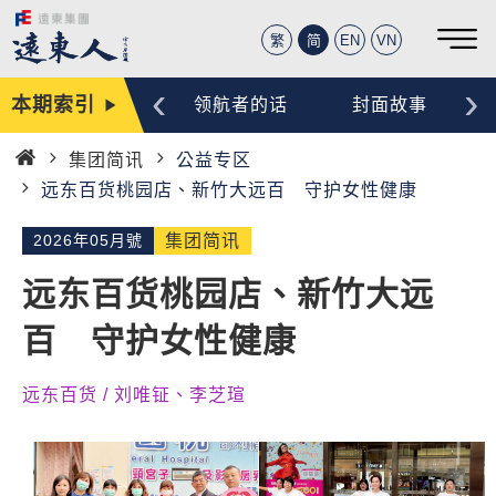
繁
简
EN
VN
‹
›
本期索引
编辑手记
领航者的话
封面故事
集团简讯
公益专区
首
远东百货桃园店、新竹大远百 守护女性健康
页
2026年05月號
集团简讯
远东百货桃园店、新竹大远
百 守护女性健康
远东百货 / 刘唯钲、李芝瑄