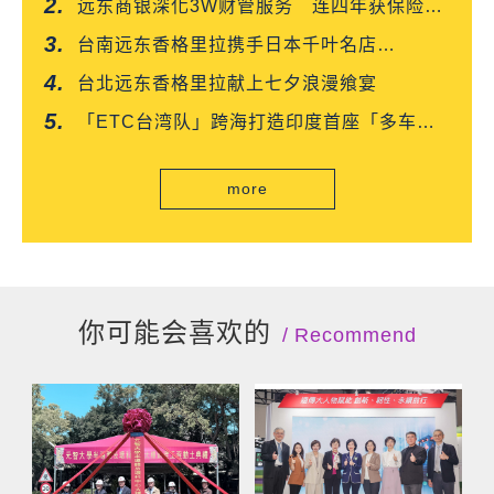
远东商银深化3W财管服务 连四年获保险信
望爱双奖肯定
台南远东香格里拉携手日本千叶名店
「CROISSANT」 得奖可颂抢先上市
台北远东香格里拉献上七夕浪漫飨宴
「ETC台湾队」跨海打造印度首座「多车道
自由流」电子收费系统正式通车
more
你可能会喜欢的
Recommend