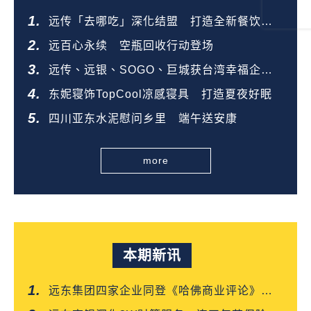
远传「去哪吃」深化结盟 打造全新餐饮生
态圈
远百心永续 空瓶回收行动登场
远传、远银、SOGO、巨城获台湾幸福企业
金奖
东妮寝饰TopCool凉感寝具 打造夏夜好眠
四川亚东水泥慰问乡里 端午送安康
more
本期新讯
远东集团四家企业同登《哈佛商业评论》
「台湾企业领袖100强」