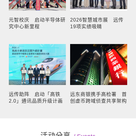
元智校庆 启动半导体研
2026智慧城市展 远传
究中心新里程
19项实绩吸睛
远传助阵 启动「高铁
远东商银携手高检署 首
2.0」通讯品质升级计画
创虚币跨域侦查共享架构
活动分享