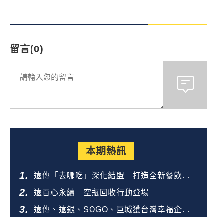
留言(0)
本期熱訊
遠傳「去哪吃」深化結盟 打造全新餐飲生
態圈
遠百心永續 空瓶回收行動登場
遠傳、遠銀、SOGO、巨城獲台灣幸福企業