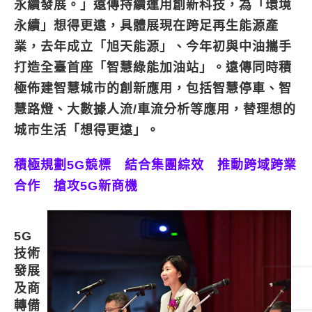
永續發展。」遠傳持續運用創新科技，為「環境
永續」想得更遠，具體展現在跨足再生能源產
業，去年成立「旭天能源」、今年初與中油攜手
打造全臺首座「智慧綠能加油站」。遠傳同時積
極佈建智慧城市的創新應用，包括智慧停車、智
慧路燈、大數據人流/車流分析等應用，替理想的
城市生活「想得更遠」。
積極規劃5G競標 結合集團綜效 推動跨域跨業
合作 搶攻5G新商機
5G
技術
發展
及商
轉備