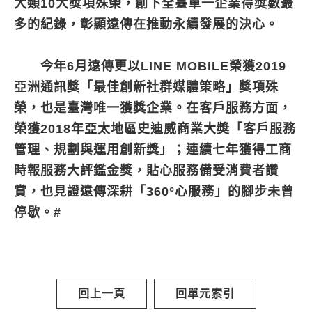
大類10大獎項殊榮，創下全臺單一企業得獎數最
多的紀錄，彰顯遠傳在推動永續發展的決心。
今年6月遠傳更以LINE MOBILE榮獲2019
亞洲通訊獎「最佳創新社群媒體策略」獎項殊
榮，也是臺灣唯一獲獎企業。在客戶服務方面，
榮獲2018年亞太地區史迪威商業大奬「客戶服務
管理、規劃與運用創新獎」；連續七年獲得工商
時報服務大評鑑金獎，貼心服務備受消費者讚
賞，也見證遠傳深耕「360°心服務」的腳步未曾
停歇。#
回上一頁
回單元索引