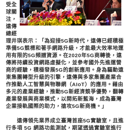
受全
球關
注，
遠傳
總經
理井琪表示：「為迎接5G新時代，遠傳已經積極
準備5G競標和著手網路升級，才能最大效率地運
用有限的5G頻譜資源。在2020年5G商轉後，遠
傳將持續投資網路虛擬化，並參考國外先進運營
商的經驗，積極發展5G的創新應用。身為驅動遠
東集團轉型升級的引擎，遠傳與多家集團產業合
作推動人工智慧與物聯網（AIoT）的應用。藉由
多元的產業經驗，推動5G新經濟競爭優勢，翻轉
產業發展與商業模式，以開拓新藍海，成為臺灣
企業接軌國際的助力，搶攻5G新商機。」
遠傳領先業界成立臺灣首座5G實驗室，且進
行多項 5G 網路功能測試，期望透過實驗室進行