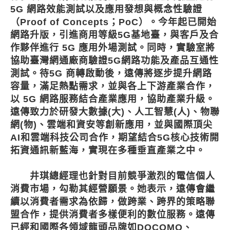
5G 網路效能測試以及應用發想與概念性驗證
（Proof of Concepts；PoC）。今年起已開始
網路升版，引進商用等級5G基地臺，與客戶及合
作夥伴進行 5G 應用外場測試。同時，實驗室將
協助臺灣網通廠商驗證5G網路功能及產品互通性
測試。待5G 商轉啟動後，遠傳將逐步提升網路
容量，滿足熱點需求，並與各上下游產業合作，
以 5G 網路服務結合產業應用，協助產業升級。
遠傳致力於研發大數據(大)、人工智慧(人)、物聯
網(物)、雲端和資安等創新應用，並與國際頂尖
AI和雲端科技公司合作，期望結合5G核心技術開
拓資通訊新藍海，實現在多種垂直產業之中。
井琪總經理也針對目前競爭激烈的電信個人
消費市場，勾勒其經營願景。她表示，遠傳會繼
續以消費者需求為依歸，做跨業、跨界的策略聯
盟合作，提供消費者多樣便利的數位服務。遠傳
已經和國際各領域龍頭品牌如DOCOMO、