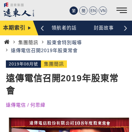
繁
簡
EN
VN
‹
›
本期索引
編輯手記
領航者的話
封面故事
集團簡訊
股東會特別報導
首
遠傳電信召開2019年股東常會
頁
2019年08月號
集團簡訊
遠傳電信召開2019年股東常
會
遠傳電信 / 何思緯