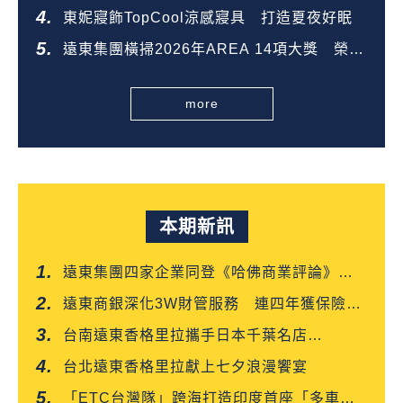
金獎
東妮寢飾TopCool涼感寢具 打造夏夜好眠
遠東集團橫掃2026年AREA 14項大獎 榮登
全台第一
more
本期新訊
遠東集團四家企業同登《哈佛商業評論》
「台灣企業領袖100強」
遠東商銀深化3W財管服務 連四年獲保險信
望愛雙獎肯定
台南遠東香格里拉攜手日本千葉名店
「CROISSANT」 得獎可頌搶先上市
台北遠東香格里拉獻上七夕浪漫饗宴
「ETC台灣隊」跨海打造印度首座「多車道