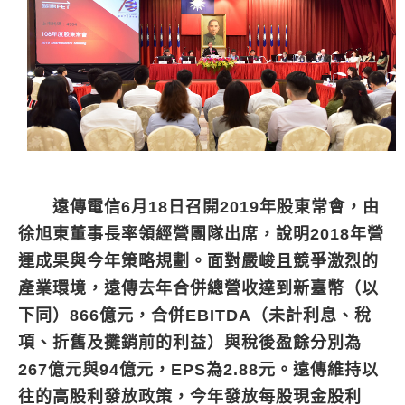
遠傳電信6月18日召開2019年股東常會，由
徐旭東董事長率領經營團隊出席，說明2018年營
運成果與今年策略規劃。面對嚴峻且競爭激烈的
產業環境，遠傳去年合併總營收達到新臺幣（以
下同）866億元，合併EBITDA（未計利息、稅
項、折舊及攤銷前的利益）與稅後盈餘分別為
267億元與94億元，EPS為2.88元。遠傳維持以
往的高股利發放政策，今年發放每股現金股利