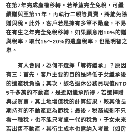
在第7年完成產權移轉。若希望完全免稅，可繼
續贈與至第11年，再執行二親等買賣，將能免除
贈與稅。此外，客戶若是擁有多筆不動產，不易
在有生之年完全免稅移轉，如果願意用10%的贈
與稅率，取代15～20%的遺產稅率，也是明智之
舉。
有人會問，為何不選擇「等待繼承」？原因
有三：首先，客戶主要的目的是降低子女繼承後
的遺產稅負擔；其次，該名退休公務員現值NTD
5千多萬的不動產，是近期繼承所得，若選擇贈
與或買賣，其土地增值稅的計算結果，較其他長
期持有的不動產更為節稅；最後，稅務規劃不只
看一種稅，也不能只考慮一代的稅負，子女未來
若出售不動產，其衍生成本也需納入考量（如房