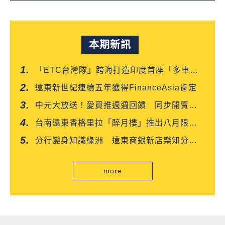
本期新訊
「ETC台灣隊」跨海打造印度首座「多車道
自由流」電子收費系統正式通車
遠東新世紀連續五年獲得FinanceAsia肯定
中元大放送！愛買推週週回饋 同步開賣白
沙屯媽平安箱
台南遠東香格里拉「醉月樓」推出八月限定
「功夫新菜嘗鮮優惠」
分行變身知識綠洲 遠東商銀新店樂知分行
掃碼就能讀好書
more