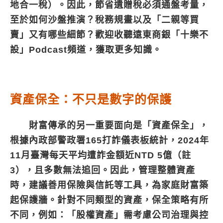
地合一稅）。因此，節省遺贈稅必須通盤考量，
至於如何沙盤推演？稅務規畫以及「二親等買
賣」又有哪些細節？歡迎收聽遠東商銀「十樂不
設」Podcast頻道，獲取更多知識。
資產保全：不只是數字的保護
財富傳承的另一重要面向是「資產保全」，
根據內政部警政署165打詐儀表板統計，2024年
11月臺灣每天平均遭詐金額近NTD 5億（註
3），且多數無法追回。因此，管理整體資產
時，建議善用保險與信託等工具，為家庭財富築
起保護牆。針對不同類型的資產，保全策略有所
不同，例如：「股權資產」需考慮公司治理與控