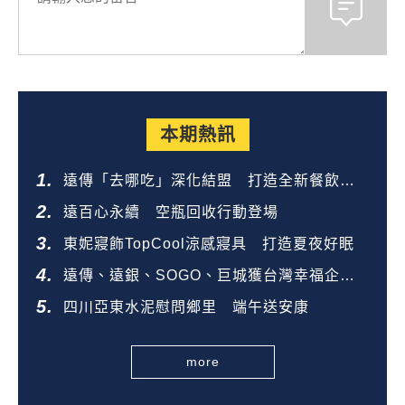
本期熱訊
遠傳「去哪吃」深化結盟 打造全新餐飲生
態圈
遠百心永續 空瓶回收行動登場
東妮寢飾TopCool涼感寢具 打造夏夜好眠
遠傳、遠銀、SOGO、巨城獲台灣幸福企業
金獎
四川亞東水泥慰問鄉里 端午送安康
more