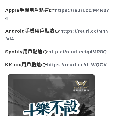
Apple手機用戶點這👉
https://reurl.cc/M4N37
4
Android手機用戶點這👉
https://reurl.cc/M4N
3d4
Spotify用戶點這👉
https://reurl.cc/g4MR8Q
KKbox用戶點這👉
https://reurl.cc/dLWQGV