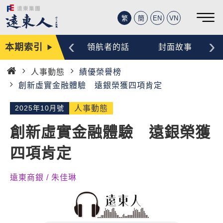
繁
簡
EN
VN
‹
›
本期索引
編輯手記
領航者的話
封面故事
人事動態
績優榮譽榜
首
創新虛實金融體驗 遠銀榮獲四項肯定
頁
2025年10月號
人事動態
創新虛實金融體驗 遠銀榮獲
四項肯定
遠東商銀 / 朱佳琳