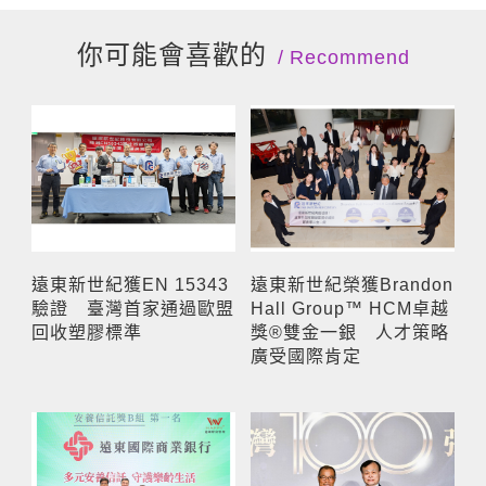
你可能會喜歡的
Recommend
遠東新世紀獲EN 15343
遠東新世紀榮獲Brandon
驗證 臺灣首家通過歐盟
Hall Group™ HCM卓越
回收塑膠標準
獎®雙金一銀 人才策略
廣受國際肯定