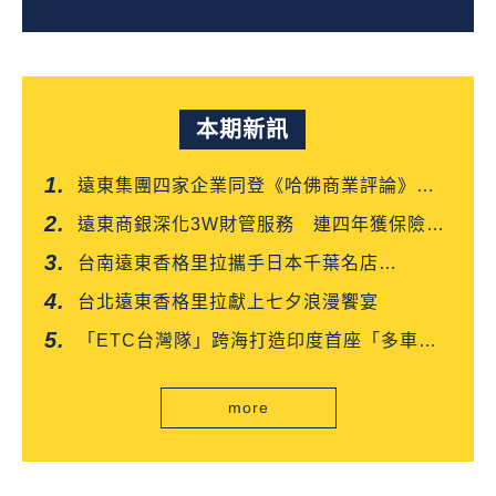
本期新訊
遠東集團四家企業同登《哈佛商業評論》
「台灣企業領袖100強」
遠東商銀深化3W財管服務 連四年獲保險信
望愛雙獎肯定
台南遠東香格里拉攜手日本千葉名店
「CROISSANT」 得獎可頌搶先上市
台北遠東香格里拉獻上七夕浪漫饗宴
「ETC台灣隊」跨海打造印度首座「多車道
自由流」電子收費系統正式通車
more