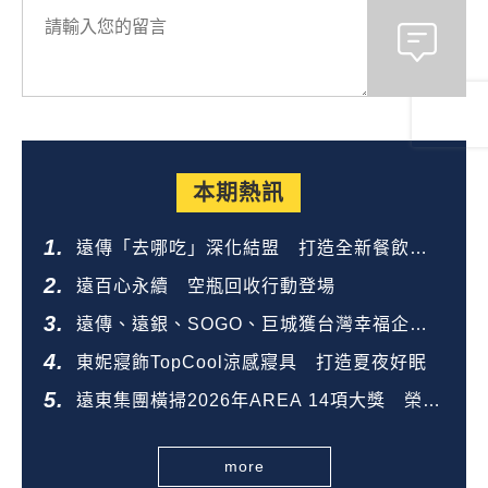
本期熱訊
遠傳「去哪吃」深化結盟 打造全新餐飲生
態圈
遠百心永續 空瓶回收行動登場
遠傳、遠銀、SOGO、巨城獲台灣幸福企業
金獎
東妮寢飾TopCool涼感寢具 打造夏夜好眠
遠東集團橫掃2026年AREA 14項大獎 榮登
全台第一
more