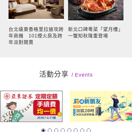
台北遠東香格里拉搶攻跨
新北口碑粵菜「望月樓」
年商機 101煙火房及跨
一蟹知秋隆重登場
年派對開賣
活動分享
Events