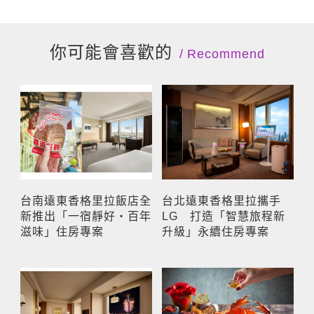
你可能會喜歡的
Recommend
台南遠東香格里拉飯店全
台北遠東香格里拉攜手
新推出「一宿靜好・百年
LG 打造「智慧旅程新
滋味」住房專案
升級」永續住房專案