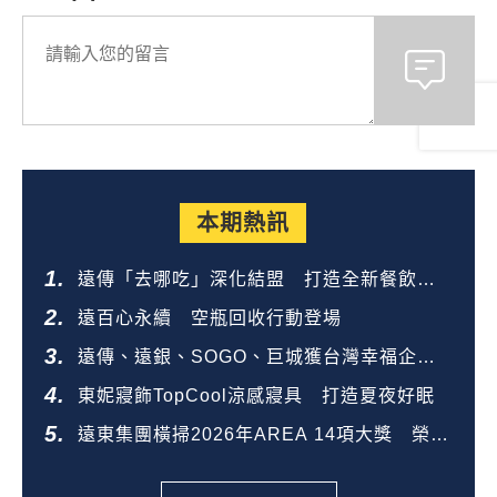
本期熱訊
遠傳「去哪吃」深化結盟 打造全新餐飲生
態圈
遠百心永續 空瓶回收行動登場
遠傳、遠銀、SOGO、巨城獲台灣幸福企業
金獎
東妮寢飾TopCool涼感寢具 打造夏夜好眠
遠東集團橫掃2026年AREA 14項大獎 榮登
全台第一