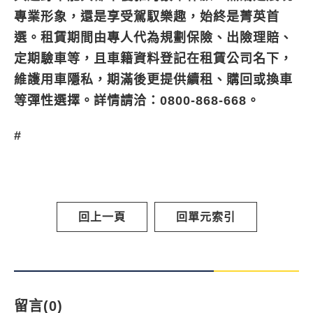
專業形象，還是享受駕馭樂趣，始終是菁英首
選。租賃期間由專人代為規劃保險、出險理賠、
定期驗車等，且車籍資料登記在租賃公司名下，
維護用車隱私，期滿後更提供續租、購回或換車
等彈性選擇。詳情請洽：0800-868-668。
#
回上一頁
回單元索引
留言(0)