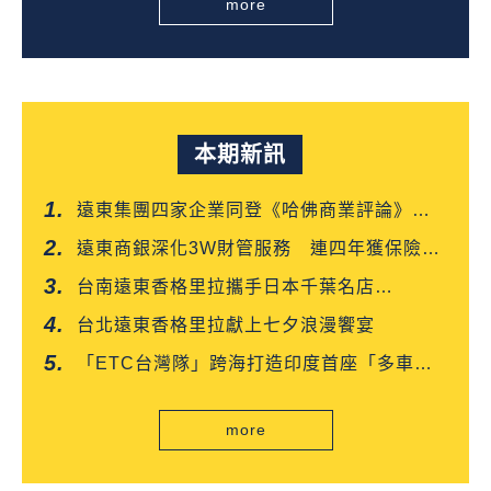
more
本期新訊
遠東集團四家企業同登《哈佛商業評論》
「台灣企業領袖100強」
遠東商銀深化3W財管服務 連四年獲保險信
望愛雙獎肯定
台南遠東香格里拉攜手日本千葉名店
「CROISSANT」 得獎可頌搶先上市
台北遠東香格里拉獻上七夕浪漫饗宴
「ETC台灣隊」跨海打造印度首座「多車道
自由流」電子收費系統正式通車
more