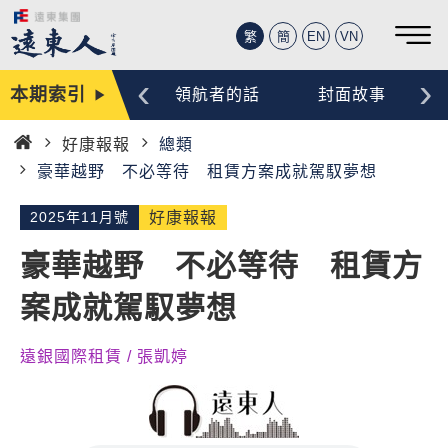
繁
簡
EN
VN
‹
›
本期索引
編輯手記
領航者的話
封面故事
好康報報
總類
首
豪華越野 不必等待 租賃方案成就駕馭夢想
頁
2025年11月號
好康報報
豪華越野 不必等待 租賃方
案成就駕馭夢想
遠銀國際租賃 / 張凱婷