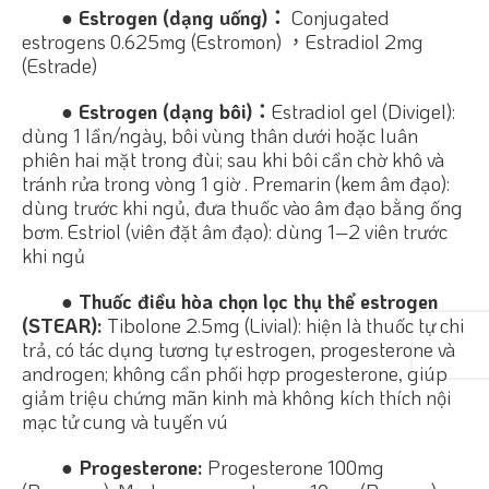
● Estrogen (dạng uống)：
Conjugated
estrogens 0.625mg (Estromon) ，Estradiol 2mg
(Estrade)
● Estrogen (dạng bôi)：
Estradiol gel (Divigel):
dùng 1 lần/ngày, bôi vùng thân dưới hoặc luân
phiên hai mặt trong đùi; sau khi bôi cần chờ khô và
tránh rửa trong vòng 1 giờ . Premarin (kem âm đạo):
dùng trước khi ngủ, đưa thuốc vào âm đạo bằng ống
bơm. Estriol (viên đặt âm đạo): dùng 1–2 viên trước
khi ngủ
● Thuốc điều hòa chọn lọc thụ thể estrogen
(STEAR):
Tibolone 2.5mg (Livial): hiện là thuốc tự chi
trả, có tác dụng tương tự estrogen, progesterone và
androgen; không cần phối hợp progesterone, giúp
giảm triệu chứng mãn kinh mà không kích thích nội
mạc tử cung và tuyến vú
● Progesterone:
Progesterone 100mg