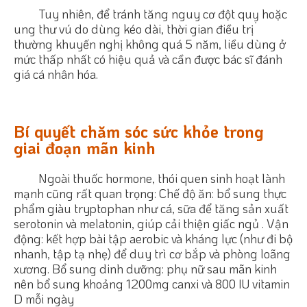
Tuy nhiên, để tránh tăng nguy cơ đột quỵ hoặc
ung thư vú do dùng kéo dài, thời gian điều trị
thường khuyến nghị không quá 5 năm, liều dùng ở
mức thấp nhất có hiệu quả và cần được bác sĩ đánh
giá cá nhân hóa.
Bí quyết chăm sóc sức khỏe trong
giai đoạn mãn kinh
Ngoài thuốc hormone, thói quen sinh hoạt lành
mạnh cũng rất quan trọng: Chế độ ăn: bổ sung thực
phẩm giàu tryptophan như cá, sữa để tăng sản xuất
serotonin và melatonin, giúp cải thiện giấc ngủ . Vận
động: kết hợp bài tập aerobic và kháng lực (như đi bộ
nhanh, tập tạ nhẹ) để duy trì cơ bắp và phòng loãng
xương. Bổ sung dinh dưỡng: phụ nữ sau mãn kinh
nên bổ sung khoảng 1200mg canxi và 800 IU vitamin
D mỗi ngày