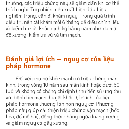
thường, các triệu chứng này sẽ giảm dần khi cơ thể
thích nghi. Tuy nhiên, nếu xuất hiện dấu hiệu
nghiêm trọng, cần đi khám ngay. Trong quá trình
điều trị, nên tái khám mỗi 6 tháng để điều chỉnh liều
và kiểm tra sức khỏe định kỳ hằng năm như: đo mật
độ xương, kiểm tra vú và tim mạch.
Đánh giá lợi ích – nguy cơ của liệu
pháp hormone
Đối với phụ nữ khỏe mạnh có triệu chứng mãn
kinh, trong vòng 10 năm sau mãn kinh hoặc dưới 60
tuổi và không có chống chỉ định (như tiền sử ung thư
vú, bệnh tim mạch, huyết khối…), lợi ích của liệu
pháp hormone thường lớn hơn nguy cơ. Phương
pháp này giúp cải thiện triệu chứng vận mạch (bốc
hỏa, đổ mồ hôi), đồng thời phòng ngừa loãng xương
và giảm nguy cơ gãy xương.