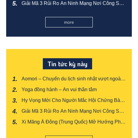
Giải Mã 3 Rủi Ro An Ninh Mạng Nơi Công Sở:
Xây Dựng "Phong Thủy" Bảo Mật Cho Văn
Phòng
more
Tin tức kỳ này
Aomori – Chuyến du lịch sinh nhật vượt ngoài
mong đợi
Yoga đồng hành – An vui thân tâm
Hy Vọng Mới Cho Người Mắc Hội Chứng Bàng
Quang Tăng Hoạt
Giải Mã 3 Rủi Ro An Ninh Mạng Nơi Công Sở:
Xây Dựng "Phong Thủy" Bảo Mật Cho Văn
Xi Măng Á Đông (Trung Quốc) Mở Hướng Phát
Phòng
Triển Mới Bằng Sản Xuất Xanh Và Thông Minh