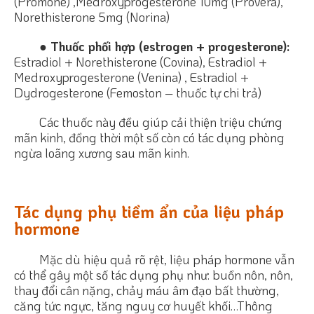
(Promone) ,Medroxyprogesterone 10mg (Provera),
Norethisterone 5mg (Norina)
● Thuốc phối hợp (estrogen + progesterone):
Estradiol + Norethisterone (Covina), Estradiol +
Medroxyprogesterone (Venina) , Estradiol +
Dydrogesterone (Femoston – thuốc tự chi trả)
Các thuốc này đều giúp cải thiện triệu chứng
mãn kinh, đồng thời một số còn có tác dụng phòng
ngừa loãng xương sau mãn kinh.
Tác dụng phụ tiềm ẩn của liệu pháp
hormone
Mặc dù hiệu quả rõ rệt, liệu pháp hormone vẫn
có thể gây một số tác dụng phụ như: buồn nôn, nôn,
thay đổi cân nặng, chảy máu âm đạo bất thường,
căng tức ngực, tăng nguy cơ huyết khối…Thông