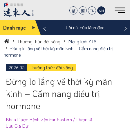
繁
簡
EN
VN
‹
›
Danh mục
 khắc ấm lòng
Lời nói của lãnh đạo
Thường thức đời sống
Mạng lưới Y tế
Trang
Đừng lo lắng về thời kỳ mãn kinh – Cẩm nang điều trị
chủ
hormone
Thường thức đời sống
2026.05
Đừng lo lắng về thời kỳ mãn
kinh – Cẩm nang điều trị
hormone
Khoa Dược Bệnh viện Far Eastern / Dược sĩ
Lưu Gia Dự