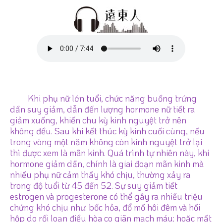
Khi phụ nữ lớn tuổi, chức năng buồng trứng
dần suy giảm, dẫn đến lượng hormone nữ tiết ra
giảm xuống, khiến chu kỳ kinh nguyệt trở nên
không đều. Sau khi kết thúc kỳ kinh cuối cùng, nếu
trong vòng một năm không còn kinh nguyệt trở lại
thì được xem là mãn kinh. Quá trình tự nhiên này, khi
hormone giảm dần, chính là giai đoạn mãn kinh mà
nhiều phụ nữ cảm thấy khó chịu, thường xảy ra
trong độ tuổi từ 45 đến 52. Sự suy giảm tiết
estrogen và progesterone có thể gây ra nhiều triệu
chứng khó chịu như: bốc hỏa, đổ mồ hôi đêm và hồi
hộp do rối loạn điều hòa co giãn mạch máu; hoặc mất