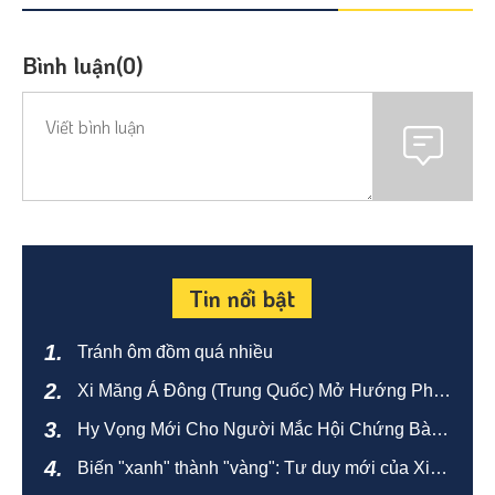
Bình luận(0)
Tin nổi bật
Tránh ôm đồm quá nhiều
Xi Măng Á Đông (Trung Quốc) Mở Hướng Phát
Triển Mới Bằng Sản Xuất Xanh Và Thông Minh
Hy Vọng Mới Cho Người Mắc Hội Chứng Bàng
Quang Tăng Hoạt
Biến "xanh" thành "vàng": Tư duy mới của Xi
măng Á Châu trong chuyển đổi carbon thấp