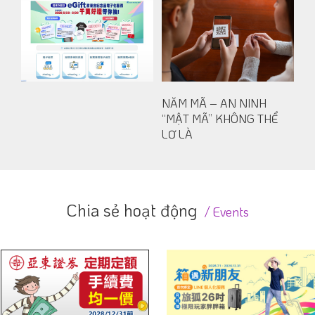
NĂM MÃ – AN NINH
“MẬT MÃ” KHÔNG THỂ
LƠ LÀ
Chia sẻ hoạt động
Events