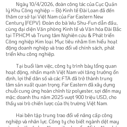
Ngày 10/4/2026, đoàn công tác của Cục Quản
lý Khu Công nghiệp – Bộ Kinh tế Đài Loan đã đến
thăm cơ sở tại Việt Nam của Far Eastern New
Century (FEPV). Đoàn do bà Wu Shu-Fun dẫn đầu,
cùng đại diện Văn phòng Kinh tế và Văn hóa Đài Bắc
tại TP.HCM và Trung tâm Nghiên cứu & Phát triển
Công nghiệp Kim loại. Mục tiêu nhằm tìm hiểu hoạt
động doanh nghiệp và trao đổi về chính sách, phát
triển khu công nghiệp.
Tại buổi làm việc, công ty trình bày tổng quan
hoạt động, nhấn mạnh Việt Nam với tăng trưởng ổn
định, lợi thế dân số và các FTA đã trở thành trung
tâm sản xuất quan trọng. Far Eastern đã xây dựng
chuỗi cung ứng hoàn chỉnh từ polyester, sợi đến may
mặc; doanh thu năm 2025 vượt 900 triệu USD, cho
thấy vai trò chiến lược của thị trường Việt Nam.
Hai bên tập trung trao đổi về nâng cấp công
nghiệp và nhân lực. Công ty cho biết ngành dệt may