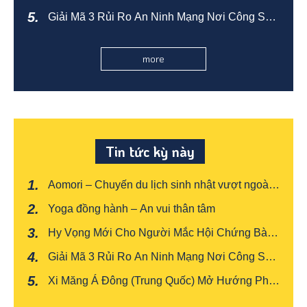
măng Á Châu trong chuyển đổi carbon thấp
Giải Mã 3 Rủi Ro An Ninh Mạng Nơi Công Sở:
Xây Dựng "Phong Thủy" Bảo Mật Cho Văn
Phòng
more
Tin tức kỳ này
Aomori – Chuyến du lịch sinh nhật vượt ngoài
mong đợi
Yoga đồng hành – An vui thân tâm
Hy Vọng Mới Cho Người Mắc Hội Chứng Bàng
Quang Tăng Hoạt
Giải Mã 3 Rủi Ro An Ninh Mạng Nơi Công Sở:
Xây Dựng "Phong Thủy" Bảo Mật Cho Văn
Xi Măng Á Đông (Trung Quốc) Mở Hướng Phát
Phòng
Triển Mới Bằng Sản Xuất Xanh Và Thông Minh