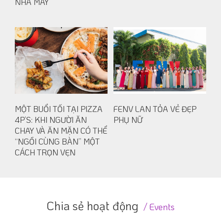
NHÀ MÁY
MỘT BUỔI TỐI TẠI PIZZA
FENV LAN TỎA VẺ ĐẸP
4P’S: KHI NGƯỜI ĂN
PHỤ NỮ
CHAY VÀ ĂN MẶN CÓ THỂ
“NGỒI CÙNG BÀN” MỘT
CÁCH TRỌN VẸN
Chia sẻ hoạt động
Events