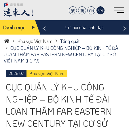
繁
簡
EN
VN
‹
›
Danh mục
 khắc ấm lòng
Lời nói của lãnh đạo
Khu vực Việt Nam
Tổng quát
Trang
CỤC QUẢN LÝ KHU CÔNG NGHIỆP – BỘ KINH TẾ ĐÀI
chủ
LOAN THĂM FAR EASTERN NEW CENTURY TẠI CƠ SỞ
VIỆT NAM (FEPV)
Khu vực Việt Nam
2026.07
CỤC QUẢN LÝ KHU CÔNG
NGHIỆP – BỘ KINH TẾ ĐÀI
LOAN THĂM FAR EASTERN
NEW CENTURY TẠI CƠ SỞ