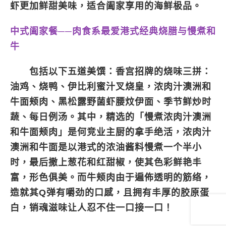
虾更加鲜甜美味，适合阖家享用的海鲜极品。
中式阖家餐──肉食系最爱港式经典烧腊与慢煮和
牛
包括以下五道美馔：香宫招牌的烧味三拼：
油鸡、烧鸭、伊比利蜜汁叉烧皇，浓肉汁澳洲和
牛面颊肉、黑松露野菌虾腰炆伊面、季节鲜炒时
蔬、每日例汤。其中，精选的「慢煮浓肉汁澳洲
和牛面颊肉」是何竞业主厨的拿手绝活，浓肉汁
澳洲和牛面是以港式的浓油酱料慢煮一个半小
时，最后撒上葱花和红甜椒，使其色彩鲜艳丰
富，形色俱美。而牛颊肉由于遍佈透明的筋络，
造就其Q弹有嚼劲的口感，且拥有丰厚的胶原蛋
白，销魂滋味让人忍不住一口接一口！