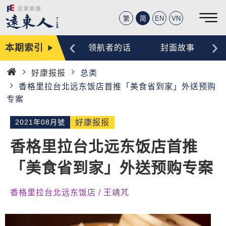
繁
简
EN
VN
‹
›
本期索引
编辑手记
领航者的话
封面故事
好康报报
总类
首
香格里拉台北远东饭店首推「美食省到家」外送预购
页
专案
2021年08月號
好康报报
香格里拉台北远东饭店首推
「美食省到家」外送预购专案
香格里拉台北远东饭店 / 王靖芃