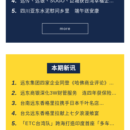
远传、远银、SOGO、巨城获台湾幸福企业
金奖
四川亚东水泥慰问乡里 端午送安康
more
本期新讯
远东集团四家企业同登《哈佛商业评论》
「台湾企业领袖100强」
远东商银深化3W财管服务 连四年获保险信
望爱双奖肯定
台南远东香格里拉携手日本千叶名店
「CROISSANT」 得奖可颂抢先上市
台北远东香格里拉献上七夕浪漫飨宴
「ETC台湾队」跨海打造印度首座「多车道