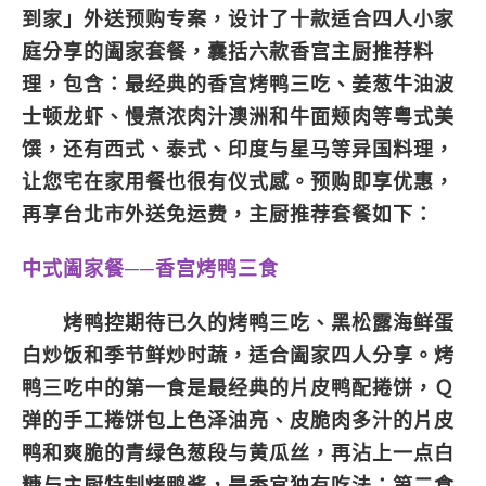
到家」外送预购专案，设计了十款适合四人小家
庭分享的阖家套餐，囊括六款香宫主厨推荐料
理，包含：最经典的香宫烤鸭三吃、姜葱牛油波
士顿龙虾、慢煮浓肉汁澳洲和牛面颊肉等粤式美
馔，还有西式、泰式、印度与星马等异国料理，
让您宅在家用餐也很有仪式感。预购即享优惠，
再享台北市外送免运费，主厨推荐套餐如下：
中式阖家餐──香宫烤鸭三食
烤鸭控期待已久的烤鸭三吃、黑松露海鲜蛋
白炒饭和季节鲜炒时蔬，适合阖家四人分享。烤
鸭三吃中的第一食是最经典的片皮鸭配捲饼，Ｑ
弹的手工捲饼包上色泽油亮、皮脆肉多汁的片皮
鸭和爽脆的青绿色葱段与黄瓜丝，再沾上一点白