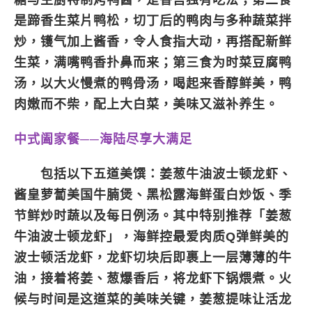
糖与主厨特制烤鸭酱，是香宫独有吃法；第二食
是蹄香生菜片鸭松，切丁后的鸭肉与多种蔬菜拌
炒，镬气加上酱香，令人食指大动，再搭配新鲜
生菜，满嘴鸭香扑鼻而来；第三食为时菜豆腐鸭
汤，以大火慢煮的鸭骨汤，喝起来香醇鲜美，鸭
肉嫩而不柴，配上大白菜，美味又滋补养生。
中式阖家餐──海陆尽享大满足
包括以下五道美馔：姜葱牛油波士顿龙虾、
酱皇萝蔔美国牛腩煲、黑松露海鲜蛋白炒饭、季
节鲜炒时蔬以及每日例汤。其中特别推荐「姜葱
牛油波士顿龙虾」，海鲜控最爱肉质Q弹鲜美的
波士顿活龙虾，龙虾切块后即裹上一层薄薄的牛
油，接着将姜、葱爆香后，将龙虾下锅煨煮。火
候与时间是这道菜的美味关键，姜葱提味让活龙