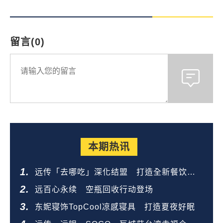
留言(0)
本期热讯
远传「去哪吃」深化结盟 打造全新餐饮生
态圈
远百心永续 空瓶回收行动登场
东妮寝饰TopCool凉感寝具 打造夏夜好眠