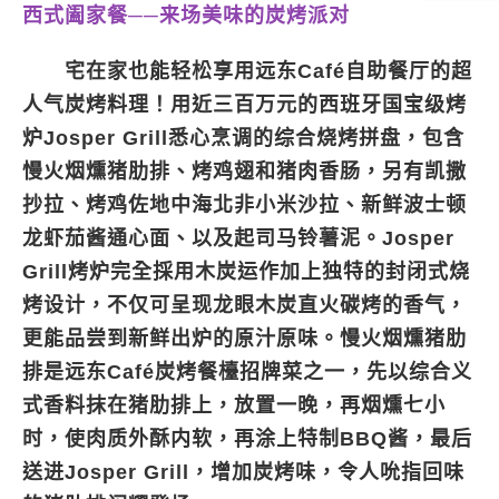
西式阖家餐──来场美味的炭烤派对
宅在家也能轻松享用远东Café自助餐厅的超
人气炭烤料理！用近三百万元的西班牙国宝级烤
炉Josper Grill悉心烹调的综合烧烤拼盘，包含
慢火烟燻猪肋排、烤鸡翅和猪肉香肠，另有凯撒
抄拉、烤鸡佐地中海北非小米沙拉、新鲜波士顿
龙虾茄酱通心面、以及起司马铃薯泥。Josper
Grill烤炉完全採用木炭运作加上独特的封闭式烧
烤设计，不仅可呈现龙眼木炭直火碳烤的香气，
更能品尝到新鲜出炉的原汁原味。慢火烟燻猪肋
排是远东Café炭烤餐檯招牌菜之一，先以综合义
式香料抹在猪肋排上，放置一晚，再烟燻七小
时，使肉质外酥内软，再涂上特制BBQ酱，最后
送进Josper Grill，增加炭烤味，令人吮指回味