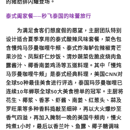
的猪肋排闪耀登场。
泰式阖家餐──秒飞泰国的味蕾旅行
为满足食客们想度假的愿望，主厨团队特别
设计适合夏季享用的泰式酸辣风味套餐，菜色包
含慢炖马莎曼咖哩牛颊、泰式炸海鲈佐辣椒青芒
果沙拉、凤梨虾仁炒饭、清炒蔬菜佐脆皮烧肉鱼
露酱汁、椰香南姜鸡汤等五道料理。其中「慢炖
马莎曼咖哩牛颊」是泰式经典料理，美国CNN对
全球50种最佳美食进行评选，泰国玛莎曼咖哩已
连续10年蝉联全球50大美食榜单的冠军。主厨将
花生、椰浆、香茅、虾酱、南姜、红葱头、蒜及
罗旺果等多种香料捣敲至细碎，再以大火爆炒至
香气四溢，再加入腌制一晚的美国牛颊肉，慢火
炖煮1小时，最后以香兰叶、鱼露、椰子糖调味