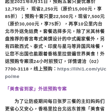
起至2021年8月31日，预购五套只要优惠价
12,750元， 现省2,250元（原价15,000元，享
85折）；预购十套只要22,500元，现省7,500元
（原价30,000元，享75折），再享10公里内台
北市外送免运费。套餐选择多元，除了米其林餐
盘推荐的香宫粤式美馔设计的中式阖家餐外，另
有四款西式、泰式、印度与星马等异国风味餐，
让您不出国也能跟着香格里拉尝遍世界美食！外
送预购专案须24小时前预订，详情请洽（02）
7700-3118，线上预购：
https://lihi1.com/yUc
po/me
「美食省到家」外送预购专案
为了让防疫期间每日张罗三餐的主妇妈妈们
更省心又安心，香格里拉台北远东首推「美食省