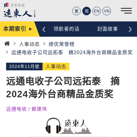
繁
简
EN
VN
‹
›
本期索引
编辑手记
领航者的话
封面故事
人事动态
绩优荣誉榜
首
远通电收子公司远拓泰 摘2024海外台商精品金质奖
页
2024年11月號
人事动态
远通电收子公司远拓泰 摘
2024海外台商精品金质奖
远通电收 / 赖建伟