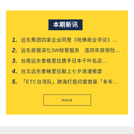
本期新讯
远东集团四家企业同登《哈佛商业评论》
「台湾企业领袖100强」
远东商银深化3W财管服务 连四年获保险信
望爱双奖肯定
台南远东香格里拉携手日本千叶名店
「CROISSANT」 得奖可颂抢先上市
台北远东香格里拉献上七夕浪漫飨宴
「ETC台湾队」跨海打造印度首座「多车道
自由流」电子收费系统正式通车
more