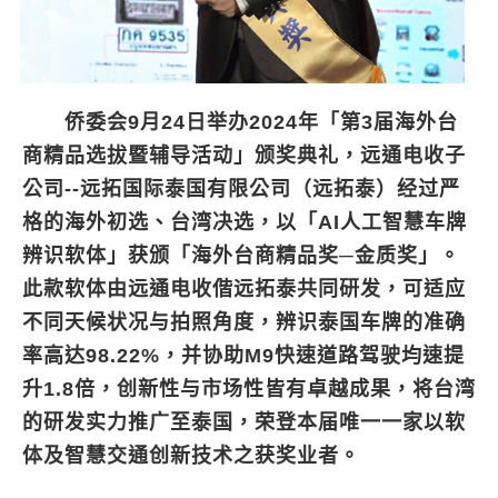
侨委会9月24日举办2024年「第3届海外台
商精品选拔暨辅导活动」颁奖典礼，远通电收子
公司--远拓国际泰国有限公司（远拓泰）经过严
格的海外初选、台湾决选，以「AI人工智慧车牌
辨识软体」获颁「海外台商精品奖─金质奖」。
此款软体由远通电收偕远拓泰共同研发，可适应
不同天候状况与拍照角度，辨识泰国车牌的准确
率高达98.22%，并协助M9快速道路驾驶均速提
升1.8倍，创新性与市场性皆有卓越成果，将台湾
的研发实力推广至泰国，荣登本届唯一一家以软
体及智慧交通创新技术之获奖业者。