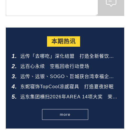
本期热讯
远传「去哪吃」深化结盟 打造全新餐饮生
态圈
远百心永续 空瓶回收行动登场
远传、远银、SOGO、巨城获台湾幸福企业
金奖
东妮寝饰TopCool凉感寝具 打造夏夜好眠
远东集团横扫2026年AREA 14项大奖 荣登
全台第一
more