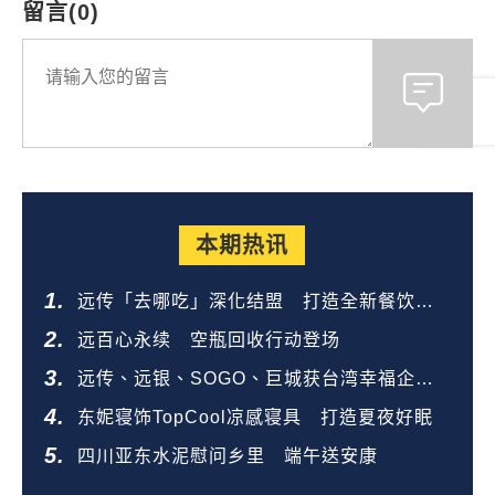
留言(0)
本期热讯
远传「去哪吃」深化结盟 打造全新餐饮生
态圈
远百心永续 空瓶回收行动登场
远传、远银、SOGO、巨城获台湾幸福企业
金奖
东妮寝饰TopCool凉感寝具 打造夏夜好眠
四川亚东水泥慰问乡里 端午送安康