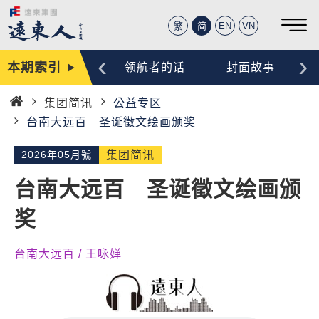
繁
简
EN
VN
‹
›
本期索引
编辑手记
领航者的话
封面故事
集团简讯
公益专区
首
台南大远百 圣诞徵文绘画颁奖
页
2026年05月號
集团简讯
台南大远百 圣诞徵文绘画颁
奖
台南大远百 / 王咏婵