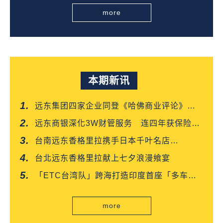
more
本期新讯
远东集团四家企业同登《哈佛商业评论》
「台湾企业领袖100强」
远东商银深化3W财管服务 连四年获保险信
望爱双奖肯定
台南远东香格里拉携手日本千叶名店
「CROISSANT」 得奖可颂抢先上市
台北远东香格里拉献上七夕浪漫飨宴
「ETC台湾队」跨海打造印度首座「多车道
自由流」电子收费系统正式通车
more