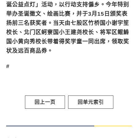
诞公益点灯」活动，以行动支持偏乡。今年特别
举办圣诞徵文、绘画比赛，并于3月15日颁奖表
扬前三名获奖者。当天由七股区竹桥国小谢宇笙
校长、北门区蚵寮国小王建尧校长、将军区鲲鯓
国小黄向秀校长带着得奖学童一同出席，领取奖
状及远百商品券。
#
回上一页
回单元索引