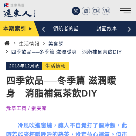
繁
簡
EN
VN
‹
›
本期索引
編輯手記
領航者的話
封面故事
生活情報
美食網
首
四季飲品──冬季篇 滋潤暖身 消脂補氣茶飲DIY
頁
2018年12月號
生活情報
四季飲品──冬季篇 滋潤暖
身 消脂補氣茶飲DIY
豫章工商 / 張雯茹
冷風吹進窗縫，讓人不自覺打了個冷顫，此
時若能來杯暖呼呼的熱茶，肯定益心補氣。但市