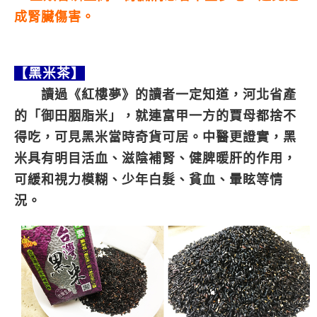
成腎臟傷害。
【黑米茶】
讀過《紅樓夢》的讀者一定知道，河北省產
的「御田胭脂米」，就連富甲一方的賈母都捨不
得吃，可見黑米當時奇貨可居。中醫更證實，黑
米具有明目活血、滋陰補腎、健脾暖肝的作用，
可緩和視力模糊、少年白髮、貧血、暈眩等情
況。