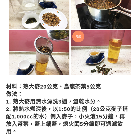
材料：
熟大麥20公克、烏龍茶葉5公克
做法：
1. 熟大麥用清水漂洗3遍，瀝乾水分。
2. 將熱水煮滾後，以1:50的比例（20公克麥子搭
配1,000cc的水）倒入麥子，小火滾15分鐘，再
放入茶葉，蓋上鍋蓋，熄火悶5分鐘即可過濾飲
用。