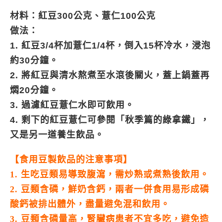
材料：
紅豆300公克、薏仁100公克
做法：
1. 紅豆3/4杯加薏仁1/4杯，倒入15杯冷水，浸泡
約30分鐘。
2. 將紅豆與清水熬煮至水滾後關火，蓋上鍋蓋再
燜20分鐘。
3. 過濾紅豆薏仁水即可飲用。
4. 剩下的紅豆薏仁可參閱「秋季篇的綠拿鐵」，
又是另一道養生飲品。
【食用豆製飲品的注意事項】
1. 生吃豆類易導致腹瀉，需炒熟或煮熟後飲用。
2. 豆類含磷，鮮奶含鈣，兩者一併食用易形成磷
酸鈣被排出體外，盡量避免混和飲用。
3. 豆類含磷量高，腎臟病患者不宜多吃，避免造