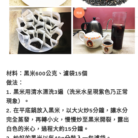
材料：
黑米600公克、濾袋15個
做法：
1. 黑米用清水漂洗3遍（洗米水呈現紫色乃正常
現象）。
2. 在平底鍋放入黑米，以大火炒5分鐘，讓水分
完全蒸發，再轉小火，慢慢炒至黑米開裂，露出
白色的米心，過程大約15分鐘。