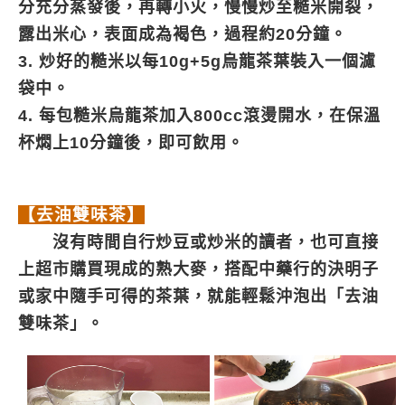
分充分蒸發後，再轉小火，慢慢炒至糙米開裂，
露出米心，表面成為褐色，過程約20分鐘。
3. 炒好的糙米以每10g+5g烏龍茶葉裝入一個濾
袋中。
4. 每包糙米烏龍茶加入800cc滾燙開水，在保溫
杯燜上10分鐘後，即可飲用。
【去油雙味茶】
沒有時間自行炒豆或炒米的讀者，也可直接
上超市購買現成的熟大麥，搭配中藥行的決明子
或家中隨手可得的茶葉，就能輕鬆沖泡出「去油
雙味茶」。