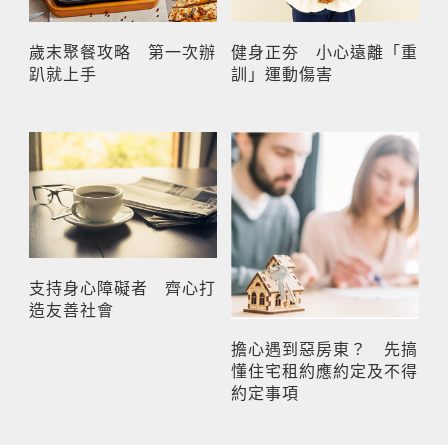
歲末聚餐攻略 第一次辦
健身正夯 小心遠離「重
趴就上手
訓」運動傷害
支持身心障礙者 齊心打
造友善社會
擔心遇到惡房東？ 先搞
懂住宅租約應約定及不得
約定事項