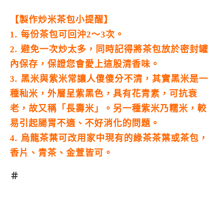
【製作炒米茶包小提醒】
1. 每份茶包可回沖2～3次。
2. 避免一次炒太多，同時記得將茶包放於密封罐
內保存，保證您會愛上這股清香味。
3. 黑米與紫米常讓人傻傻分不清，其實黑米是一
種秈米，外層呈紫黑色，具有花青素，可抗衰
老，故又稱「長壽米」。另一種紫米乃糯米，較
易引起腸胃不適、不好消化的問題。
4. 烏龍茶葉可改用家中現有的綠茶茶葉或茶包，
香片、青茶、金萱皆可。
＃