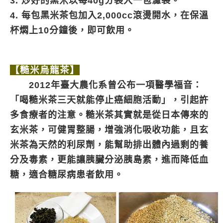
3. 炒好的黑米以每40g分裝入一包濾袋。
4. 每包黑米茶包加入2,000cc滾燙開水，在保溫
杯燜上10分鐘後，即可飲用。
【糙米烏龍茶】
2012年臺大農化系曾公布一項醫學福音：
「喝糙米茶三天就能停止癌細胞活動」，引起許
多食療者的注意。糙米茶其實就是從日本傳來的
玄米茶，可健胃整腸，增強消化吸收功能，且玄
米茶為天然的利尿劑，能幫助排出體內過剩的養
分及毒素，更能讓胰臟分泌胰島素，進而降低血
糖，適合糖尿病患者飲用。