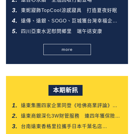
東妮寢飾TopCool涼感寢具 打造夏夜好眠
遠傳、遠銀、SOGO、巨城獲台灣幸福企業
金獎
四川亞東水泥慰問鄉里 端午送安康
more
本期新訊
遠東集團四家企業同登《哈佛商業評論》
「台灣企業領袖100強」
遠東商銀深化3W財管服務 連四年獲保險信
望愛雙獎肯定
台南遠東香格里拉攜手日本千葉名店
「CROISSANT」 得獎可頌搶先上市