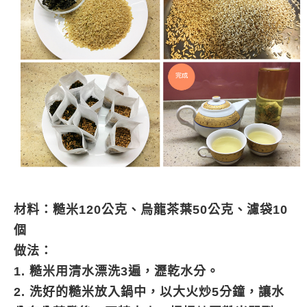
材料：
糙米120公克、烏龍茶葉50公克、濾袋10
個
做法：
1. 糙米用清水漂洗3遍，瀝乾水分。
2. 洗好的糙米放入鍋中，以大火炒5分鐘，讓水