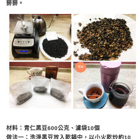
掰掰。
材料：
青仁黑豆600公克、濾袋10個
做法一：
洗淨黑豆放入乾鍋中，以小火乾炒約10