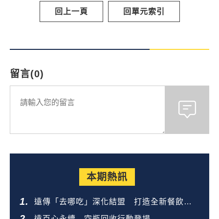
回上一頁
回單元索引
留言(0)
本期熱訊
遠傳「去哪吃」深化結盟 打造全新餐飲生
態圈
遠百心永續 空瓶回收行動登場