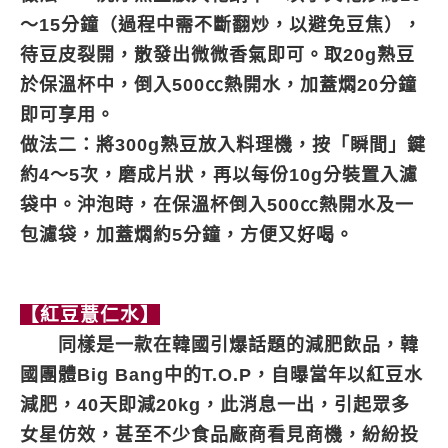
～15分鐘（過程中需不斷翻炒，以避免豆焦），
待豆皮裂開，散發出微微香氣即可。取20g熟豆
於保溫杯中，倒入500㏄熱開水，加蓋燜20分鐘
即可享用。
做法二：
將300g熟豆放入料理機，按「瞬間」鍵
約4～5次，磨成片狀，再以每份10g分裝置入濾
袋中。沖泡時，在保溫杯倒入500㏄熱開水及一
包濾袋，加蓋燜約5分鐘，方便又好喝。
【紅豆薏仁水】
同樣是一款在韓國引爆話題的減肥飲品，韓
國團體Big Bang中的T.O.P，自曝當年以紅豆水
減肥，40天即減20kg，此消息一出，引起眾多
女星仿效，甚至不少食品廠商看見商機，紛紛投