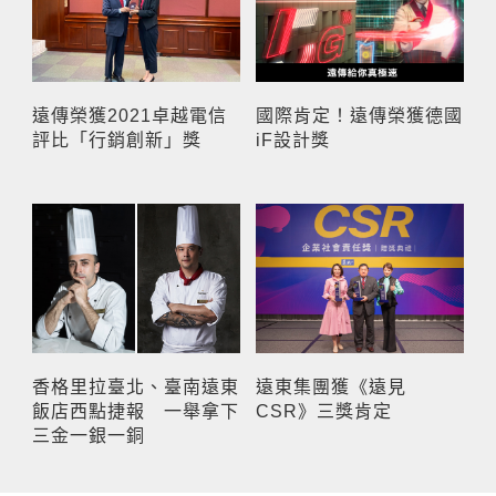
遠傳榮獲2021卓越電信
國際肯定！遠傳榮獲德國
評比「行銷創新」獎
iF設計獎
香格里拉臺北、臺南遠東
遠東集團獲《遠見
飯店西點捷報 一舉拿下
CSR》三獎肯定
三金一銀一銅