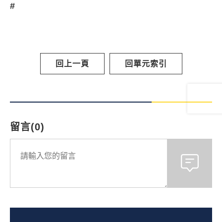
#
回上一頁
回單元索引
留言(0)