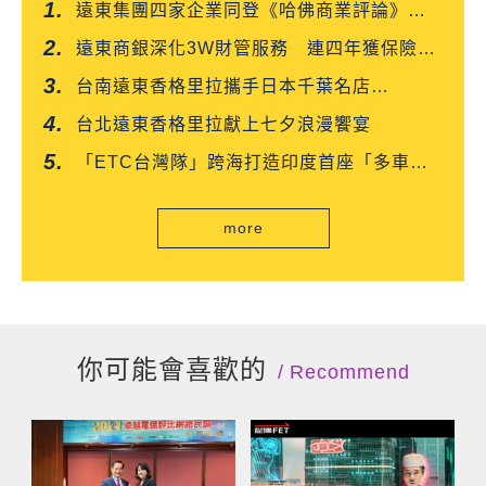
遠東集團四家企業同登《哈佛商業評論》
「台灣企業領袖100強」
遠東商銀深化3W財管服務 連四年獲保險信
望愛雙獎肯定
台南遠東香格里拉攜手日本千葉名店
「CROISSANT」 得獎可頌搶先上市
台北遠東香格里拉獻上七夕浪漫饗宴
「ETC台灣隊」跨海打造印度首座「多車道
自由流」電子收費系統正式通車
more
你可能會喜歡的
Recommend