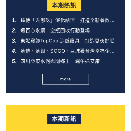
本期熱訊
遠傳「去哪吃」深化結盟 打造全新餐飲生
態圈
遠百心永續 空瓶回收行動登場
東妮寢飾TopCool涼感寢具 打造夏夜好眠
遠傳、遠銀、SOGO、巨城獲台灣幸福企業
金獎
四川亞東水泥慰問鄉里 端午送安康
more
本期新訊