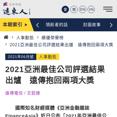
繁
簡
EN
VN
‹
›
本期索引
編輯手記
領航者的話
封面故事
人事動態
績優榮譽榜
首
2021亞洲最佳公司評選結果出爐 遠傳抱回兩項大獎
頁
2021年06月號
人事動態
2021亞洲最佳公司評選結果
出爐 遠傳抱回兩項大獎
遠傳電信 / 文懿婕
國際知名財經媒體《亞洲金融雜誌
FinanceAsia》近日公布「2021年亞洲最佳公