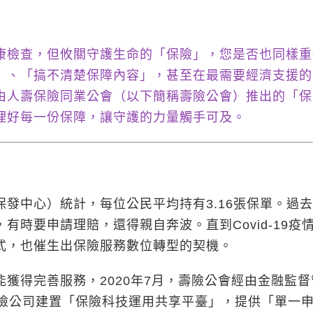
康檢查，但攸關守護生命的「保險」，您是否也同樣重
」、「搞不清楚保障內容」，甚至在最需要經濟支援的
由人壽保險同業公會（以下簡稱壽險公會）推出的「保
理好每一份保障，讓守護的力量觸手可及。
中心）統計，每位公民平均持有3.16張保單。過
時要申請理賠，還得親自奔波。直到Covid-19疫
式，也催生出保險服務數位轉型的契機。
得完善服務，2020年7月，壽險公會經由金融監督
壽險公司建置「保險科技運用共享平臺」，提供「單一