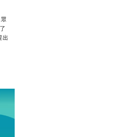
民眾
了
提出