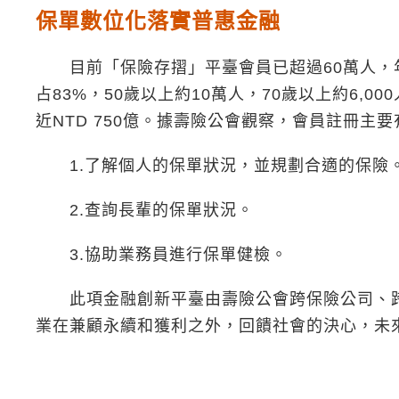
保單數位化落實普惠金融
目前「保險存摺」平臺會員已超過60萬人，年成
占83%，50歲以上約10萬人，70歲以上約6,
近NTD 750億。據壽險公會觀察，會員註冊主
1.了解個人的保單狀況，並規劃合適的保險
2.查詢長輩的保單狀況。
3.協助業務員進行保單健檢。
此項金融創新平臺由壽險公會跨保險公司、跨
業在兼顧永續和獲利之外，回饋社會的決心，未