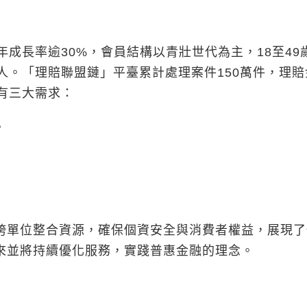
長率逾30%，會員結構以青壯世代為主，18至49
000人。「理賠聯盟鏈」平臺累計處理案件150萬件，理
要有三大需求：
。
單位整合資源，確保個資安全與消費者權益，展現了
來並將持續優化服務，實踐普惠金融的理念。