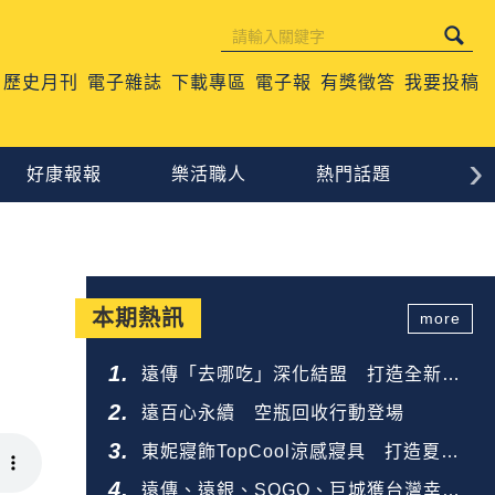
歷史月刊
電子雜誌
下載專區
電子報
有獎徵答
我要投稿
›
好康報報
樂活職人
熱門話題
生
本期熱訊
more
遠傳「去哪吃」深化結盟 打造全新餐
飲生態圈
遠百心永續 空瓶回收行動登場
東妮寢飾TopCool涼感寢具 打造夏夜
好眠
遠傳、遠銀、SOGO、巨城獲台灣幸福