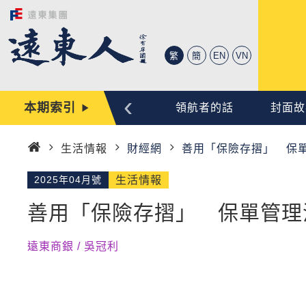
繁
簡
EN
VN
‹
本期索引
心動時刻
編輯手記
領航者的話
封面故
生活情報
財經網
善用「保險存摺」 保
首
頁
2025年04月號
生活情報
善用「保險存摺」 保單管理
遠東商銀 / 吳冠利