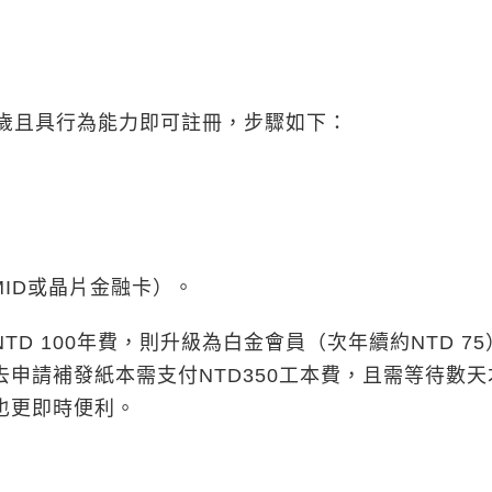
歲且具行為能力即可註冊，步驟如下：
ID或晶片金融卡）。
 100年費，則升級為白金會員（次年續約NTD 75
申請補發紙本需支付NTD350工本費，且需等待數天
也更即時便利。