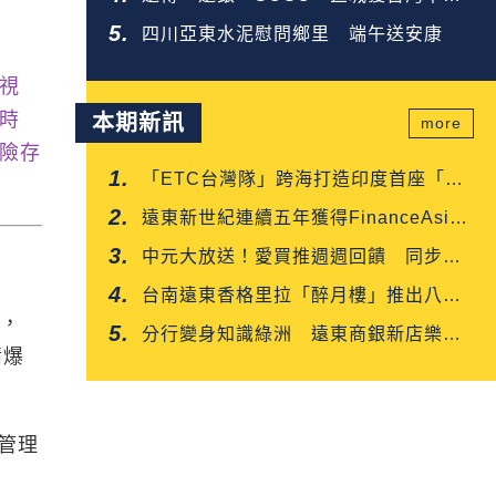
企業金獎
四川亞東水泥慰問鄉里 端午送安康
視
時
本期新訊
more
險存
「ETC台灣隊」跨海打造印度首座「多
車道自由流」電子收費系統正式通車
遠東新世紀連續五年獲得FinanceAsia
肯定
中元大放送！愛買推週週回饋 同步開
賣白沙屯媽平安箱
台南遠東香格里拉「醉月樓」推出八月
去，
限定「功夫新菜嘗鮮優惠」
分行變身知識綠洲 遠東商銀新店樂知
情爆
分行掃碼就能讀好書
管理
申