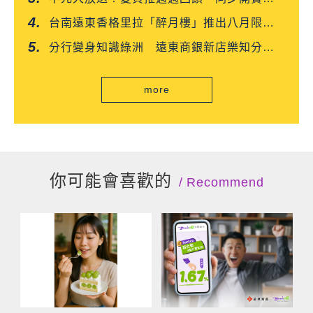
沙屯媽平安箱
台南遠東香格里拉「醉月樓」推出八月限定
「功夫新菜嘗鮮優惠」
分行變身知識綠洲 遠東商銀新店樂知分行
掃碼就能讀好書
more
你可能會喜歡的
Recommend