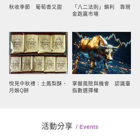
秋收季節 葡萄香又甜
「八二法則」鎖利 靠現
金跑贏市場
悅見中秋禮：土鳳梨酥、
掌握風險與機會 認識臺
月娘Q餅
指數選擇權
活動分享
Events