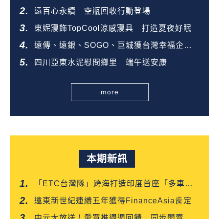
態圈
遠百心永續 空瓶回收行動登場
東妮寢飾TopCool涼感寢具 打造夏夜好眠
遠傳、遠銀、SOGO、巨城獲台灣幸福企業
金獎
四川亞東水泥慰問鄉里 端午送安康
more
本期新訊
「ETC台灣隊」跨海打造印度首座「多車道
自由流」電子收費系統正式通車
遠東新世紀連續五年獲得FinanceAsia肯定
中元大放送！愛買推週週回饋 同步開賣白