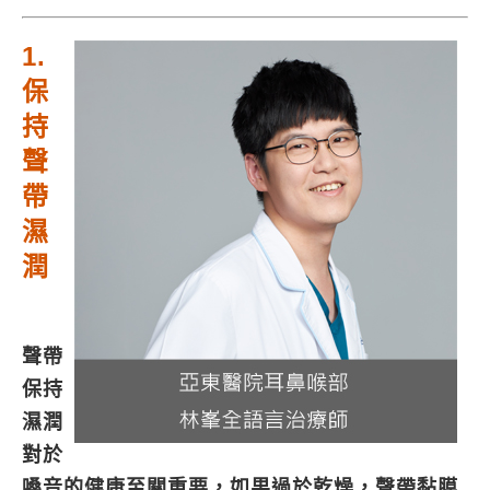
1.
保
持
聲
帶
濕
潤
聲帶
保持
濕潤
對於
嗓音的健康至關重要，如果過於乾燥，聲帶黏膜