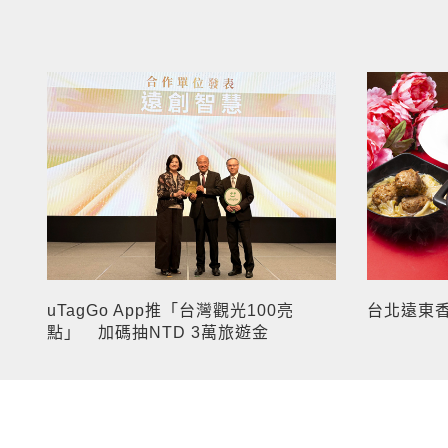
uTagGo App推「台灣觀光100亮
台北遠東
點」 加碼抽NTD 3萬旅遊金