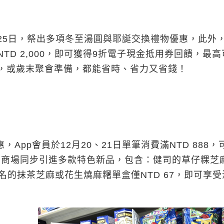
5日，祭出多項冬至湯圓與耶誕交換禮物優惠，此外，
NTD 2,000，即可獲得9折電子現金抵用券回饋，最
送禮，或歲末聚會準備，都能省時、省力又省錢！
p會員於12月20、21日單筆消費滿NTD 888，
外，商場同步引進多款特色新品，包含：健司的草仔粿芝
聯名的抹茶芝麻或花生燒麻糬單盒僅NTD 67，即可享