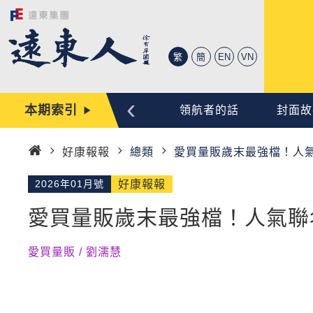
繁
簡
EN
VN
‹
本期索引
心動時刻
編輯手記
領航者的話
封面故
好康報報
總類
愛買量販歲末最強檔！人
首
頁
2026年01月號
好康報報
愛買量販歲末最強檔！人氣聯
愛買量販 / 劉濡慧