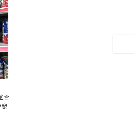
，適合
步發