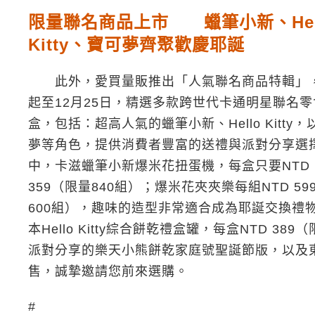
限量聯名商品上市 蠟筆小新、Hel
Kitty、寶可夢齊聚歡慶耶誕
此外，愛買量販推出「人氣聯名商品特輯」
起至12月25日，精選多款跨世代卡通明星聯名零
盒，包括：超高人氣的蠟筆小新、Hello Kitty
夢等角色，提供消費者豐富的送禮與派對分享選
中，卡滋蠟筆小新爆米花扭蛋機，每盒只要NTD
359（限量840組）；爆米花夾夾樂每組NTD 59
600組），趣味的造型非常適合成為耶誕交換禮
本Hello Kitty綜合餅乾禮盒罐，每盒NTD 
派對分享的樂天小熊餅乾家庭號聖誕節版，以及東鳩
售，誠摯邀請您前來選購。
#