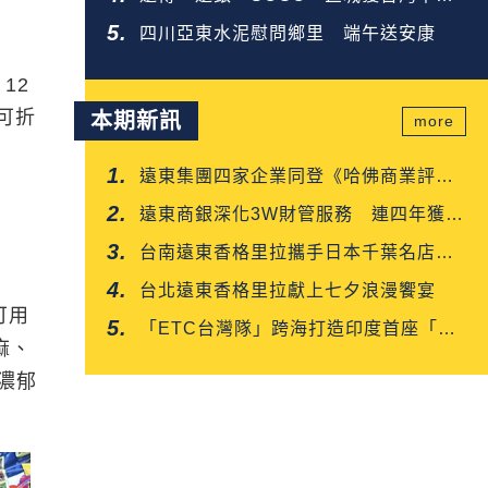
企業金獎
四川亞東水泥慰問鄉里 端午送安康
12
高可折
本期新訊
more
遠東集團四家企業同登《哈佛商業評
論》「台灣企業領袖100強」
遠東商銀深化3W財管服務 連四年獲保
險信望愛雙獎肯定
台南遠東香格里拉攜手日本千葉名店
「CROISSANT」 得獎可頌搶先上市
台北遠東香格里拉獻上七夕浪漫饗宴
可用
「ETC台灣隊」跨海打造印度首座「多
麻、
車道自由流」電子收費系統正式通車
受濃郁