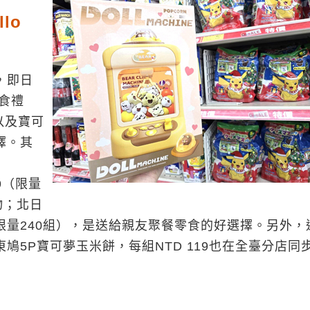
lo
，即日
食禮
，以及寶可
擇。其
9（限量
物；北日
389（限量240組），是送給親友聚餐零食的好選擇。另外
5P寶可夢玉米餅，每組NTD 119也在全臺分店同