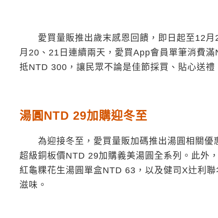
愛買量販推出歲末感恩回饋，即日起至12月2
月20、21日連續兩天，愛買App會員單筆消費滿
抵NTD 300，讓民眾不論是佳節採買、貼心
湯圓NTD 29加購迎冬至
為迎接冬至，愛買量販加碼推出湯圓相關優惠，Ap
超級銅板價NTD 29加購義美湯圓全系列。此
紅龜粿花生湯圓單盒NTD 63，以及健司X辻利
滋味。