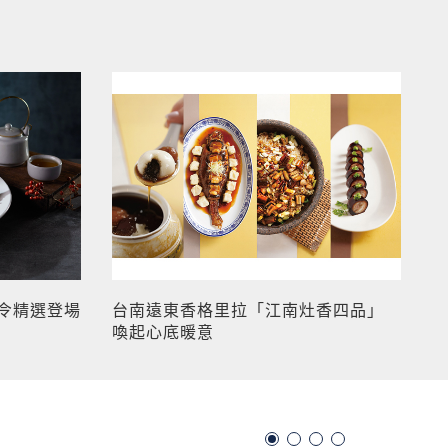
令精選登場
台南遠東香格里拉「江南灶香四品」
喚起心底暖意