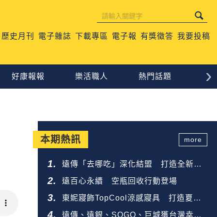
歷史月刊
電子雜誌
下載專區
電子報
有獎徵答
我要投稿
›
好康報報
樂活職人
熱門話題
生
本期熱訊
more
遠傳「去哪吃」深化結盟 打造全新餐
飲生態圈
遠百心永續 空瓶回收行動登場
東妮寢飾TopCool涼感寢具 打造夏夜
好眠
遠傳、遠銀、SOGO、巨城獲台灣幸福