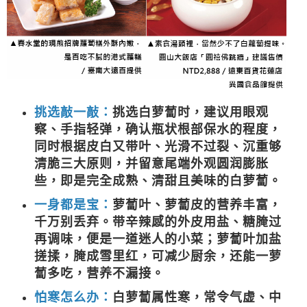
挑选敲一敲：
挑选白萝蔔时，建议用眼观
察、手指轻弹，确认瓶状根部保水的程度，
同时根据皮白又带叶、光滑不过裂、沉重够
清脆三大原则，并留意尾端外观圆润膨胀
些，即是完全成熟、清甜且美味的白萝蔔。
一身都是宝：
萝蔔叶、萝蔔皮的营养丰富，
千万别丢弃。带辛辣感的外皮用盐、糖腌过
再调味，便是一道迷人的小菜；萝蔔叶加盐
搓揉，腌成雪里红，可减少厨余，还能一萝
蔔多吃，营养不漏接。
怕寒怎么办：
白萝蔔属性寒，常令气虚、中