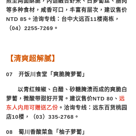
煎至两面酥脆，内馅融合虾米、白萝蔔丝、腊肉
等多种食材，咸香可口，丰富有层次，建议售价
NTD 85。洽询专线：台中大远百11楼南栋，
（04）2255-7269。
【清爽超解腻】
07 开饭川食堂「爽脆腌萝蔔」
以青红辣椒、白醋、砂糖腌渍而成的爽脆白
萝蔔，微酸带甜好开胃。建议售价NTD 80、
远
东人内用可赠送乙份
。洽询专线：远东百货桃园
店10楼，（03）335-2768。
08 蜀川香酸菜鱼「柚子萝蔔」