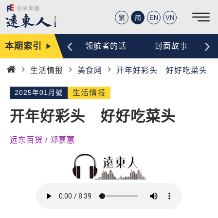
繁
简
EN
VN
‹
›
本期索引
编辑手记
领航者的话
封面故事
生活情报
美食网
开年好彩头 好好吃菜头
首
页
2025年01月號
生活情报
开年好彩头 好好吃菜头
远东百货 / 郑嘉蕙