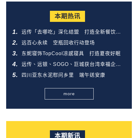
本期热讯
远传「去哪吃」深化结盟 打造全新餐饮生
态圈
远百心永续 空瓶回收行动登场
东妮寝饰TopCool凉感寝具 打造夏夜好眠
远传、远银、SOGO、巨城获台湾幸福企业
金奖
四川亚东水泥慰问乡里 端午送安康
more
本期新讯