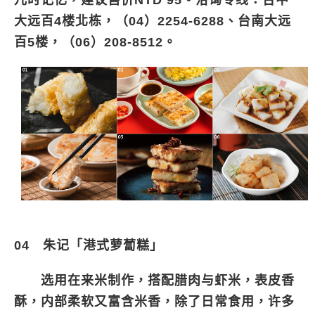
儿时记忆，建议售价NTD 95。洽询专线：台中
大远百4楼北栋，（04）2254-6288、台南大远
百5楼，（06）208-8512。
04 朱记「港式萝蔔糕」
选用在来米制作，搭配腊肉与虾米，表皮香
酥，内部柔软又富含米香，除了日常食用，许多