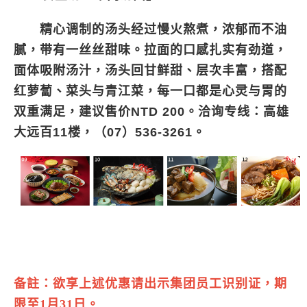
精心调制的汤头经过慢火熬煮，浓郁而不油
腻，带有一丝丝甜味。拉面的口感扎实有劲道，
面体吸附汤汁，汤头回甘鲜甜、层次丰富，搭配
红萝蔔、菜头与青江菜，每一口都是心灵与胃的
双重满足，建议售价NTD 200。洽询专线：高雄
大远百11楼，（07）536-3261。
备註：欲享上述优惠请出示集团员工识别证，期
限至1月31日。