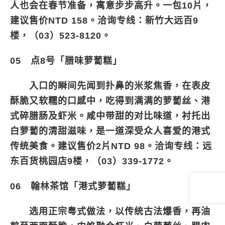
人也会在春节准备，寓意步步高升。一包10片，
建议售价NTD 158。洽询专线：新竹大远百9
楼，（03）523-8120。
05 点8号「腊味萝蔔糕」
入口的瞬间先闻到扑鼻的米浆焦香，在表皮
酥脆又软糯的口感中，吃得到满满的萝蔔丝、港
式碎腊肠及虾米。咸中带甜的对比味道，衬托出
白萝蔔的清甜滋味，是一道深受众人喜爱的港式
传统美食。建议售价2片NTD 98。洽询专线：远
东百货桃园店9楼，（03）339-1772。
06 翰林茶馆「港式萝蔔糕」
选用正宗粤式做法，以传统古法爆香，再油