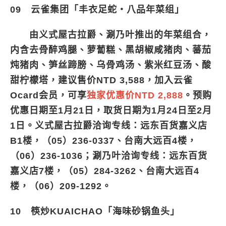
09 云雀集团「丰衣足蛇・八品年菜组」
由义式屋古拉爵、涮乃叶推出的年菜组合，
内含去骨醉鸡腿、萝蔔糕、黑胡椒咸猪肉、蕃茄
炖猪肉、笋丝蹄膀、乌骨鸡汤、紫米红豆汤、酸
甜柠檬塔，建议售价NTD 3,588，加入云雀
Ocard会员，可享
独家优惠价NTD 2,888
。预购
优惠日期至1月21日，取货日期为1月24日至2月
1日。义式屋古拉爵洽询专线：远东百货嘉义店
B1楼，（05）236-0337、台南大远百4楼，
（06）236-1036；涮乃叶洽询专线：远东百货
嘉义店7楼，（05）284-3262、台南大远百4
楼，（06）209-1292。
10 筷炒KUAICHAO「海味砂锅鱼头」