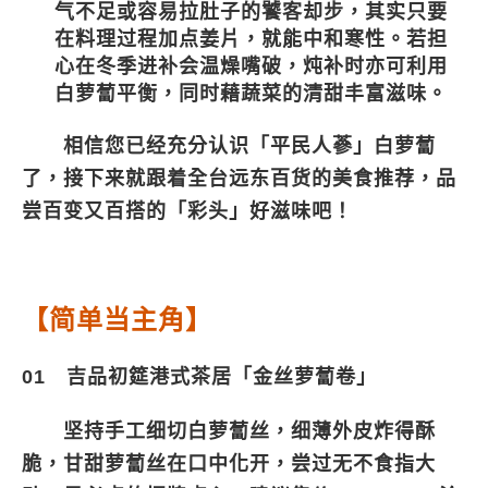
气不足或容易拉肚子的饕客却步，其实只要
在料理过程加点姜片，就能中和寒性。若担
心在冬季进补会温燥嘴破，炖补时亦可利用
白萝蔔平衡，同时藉蔬菜的清甜丰富滋味。
相信您已经充分认识「平民人蔘」白萝蔔
了，接下来就跟着全台远东百货的美食推荐，品
尝百变又百搭的「彩头」好滋味吧！
【简单当主角】
01 吉品初筵港式茶居「金丝萝蔔卷」
坚持手工细切白萝蔔丝，细薄外皮炸得酥
脆，甘甜萝蔔丝在口中化开，尝过无不食指大