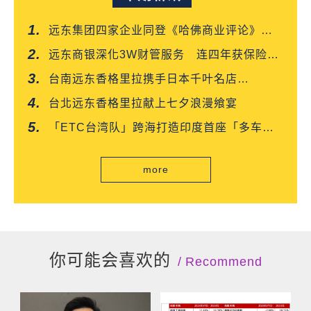
远东集团四家企业同登《哈佛商业评论》
「台湾企业领袖100强」
远东商银深化3W财管服务 连四年获保险信
望爱双奖肯定
台南远东香格里拉携手日本千叶名店
「CROISSANT」 得奖可颂抢先上市
台北远东香格里拉献上七夕浪漫飨宴
「ETC台湾队」跨海打造印度首座「多车道
自由流」电子收费系统正式通车
more
你可能会喜欢的
Recommend