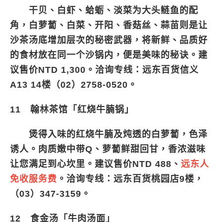
干贝、白虾、蛤蛎、淡菜为大头鲢鱼的配
角，白萝蔔、白菜、开阳、香菇丝、蒜苗则是让
沙茶汤底增加层次的秘密武器，将新鲜、品质好
的食材放在同一个沙锅内，便是美味的秘诀。建
议售价NTD 1,300。洽询专线：远东百货信义
A13 14楼（02）2758-0520。
11 翰林茶馆「红烧牛腩锅」
煲得入味的红烧牛腩及炖透的白萝蔔，色泽
诱人。肉质嫩中带Q、萝蔔鲜甜回甘，香浓滋味
让您满足到心坎里。建议售价NTD 488、
远东人
免收服务费
。洽询专线：远东百货桃园店9楼，
（03）347-3159。
12 食金汤「牛肉汤面」