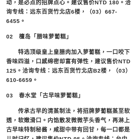
动，是必点的招牌点心。建议售价NTD 180。洽
询专线：远东百货竹北店6楼，（03）667-
6455。
02 檀岛「腊味萝蔔糕」
特选顶级皇上皇腊肉加入萝蔔糕，一口咬下
香味四溢，口感绵密却富有弹性，建议售价NTD
125。洽询专线：远东百货竹北店B2楼，（03）
610-6659。
03 春水堂「古早味萝蔔糕」
传承古早的清蒸制法，将招牌萝蔔糕蒸至软
透，软嫩滑口。内馅散发微微芋头香气，再淋上
古早味特制秘酱，咸甜中带有回甘，每一口都是